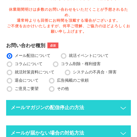
休業期間明けは多数のお問い合わせをいただくことが予想されるた
め、
通常時よりも回答にお時間を頂戴する場合がございます。
ご不便をおかけいたしますが、何卒ご理解、ご協力のほどよろしくお
願い申し上げます。
お問い合わせ種別
必須
メール配信について
就活イベントについて
コラムについて
コラム削除・権利侵害
就活対策資料について
システムの不具合・障害
退会について
広告掲載のご依頼
ご意見ご要望
その他
メールマガジンの配信停止の方法
下記ボタンより、配信停止したいメールアドレスで空メールを送
メールが届かない場合の対処方法
ってください。