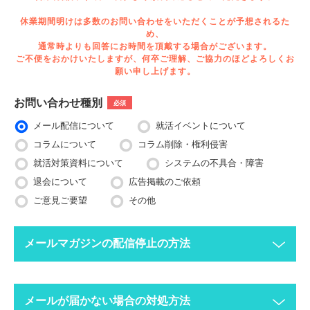
休業期間明けは多数のお問い合わせをいただくことが予想されるた
め、
通常時よりも回答にお時間を頂戴する場合がございます。
ご不便をおかけいたしますが、何卒ご理解、ご協力のほどよろしくお
願い申し上げます。
お問い合わせ種別
必須
メール配信について
就活イベントについて
コラムについて
コラム削除・権利侵害
就活対策資料について
システムの不具合・障害
退会について
広告掲載のご依頼
ご意見ご要望
その他
メールマガジンの配信停止の方法
下記ボタンより、配信停止したいメールアドレスで空メールを送
メールが届かない場合の対処方法
ってください。