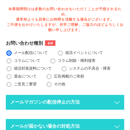
休業期間明けは多数のお問い合わせをいただくことが予想されるた
め、
通常時よりも回答にお時間を頂戴する場合がございます。
ご不便をおかけいたしますが、何卒ご理解、ご協力のほどよろしくお
願い申し上げます。
お問い合わせ種別
必須
メール配信について
就活イベントについて
コラムについて
コラム削除・権利侵害
就活対策資料について
システムの不具合・障害
退会について
広告掲載のご依頼
ご意見ご要望
その他
メールマガジンの配信停止の方法
下記ボタンより、配信停止したいメールアドレスで空メールを送
メールが届かない場合の対処方法
ってください。