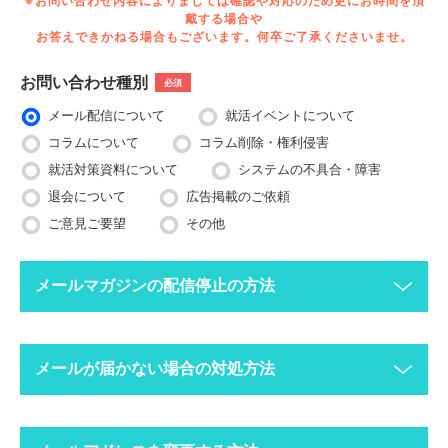
※お問い合わせ内容によりましては確認や対応のため更にお時間を頂
戴する場合や
お答えできかねる場合もございます。何卒ご了承くださいませ。
お問い合わせ種別
必須
メール配信について
就活イベントについて
コラムについて
コラム削除・権利侵害
就活対策資料について
システムの不具合・障害
退会について
広告掲載のご依頼
ご意見ご要望
その他
メールマガジンの配信停止の方法
下記ボタンより、配信停止したいメールアドレスで空メールを送
メールが届かない場合の対処方法
ってください。
配信停止までに2〜3営業日ほどかかる場合がございますのでご
了承ください。
迷惑メールフォルダにメールが振り分けられていま