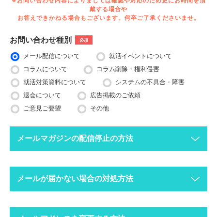
※お問い合わせ内容によりましては確認や対応のため更にお時間を頂
戴する場合や
お答えできかねる場合もございます。何卒ご了承くださいませ。
お問い合わせ種別
必須
メール配信について
就活イベントについて
コラムについて
コラム削除・権利侵害
就活対策資料について
システムの不具合・障害
退会について
広告掲載のご依頼
ご意見ご要望
その他
メールマガジンの配信停止の方法
下記ボタンより、配信停止したいメールアドレスで空メールを送
メールが届かない場合の対処方法
ってください。
配信停止までに2〜3営業日ほどかかる場合がございますのでご
了承ください。
迷惑メールフォルダにメールが振り分けられていま