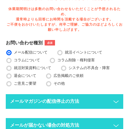
休業期間明けは多数のお問い合わせをいただくことが予想されるた
め、
通常時よりも回答にお時間を頂戴する場合がございます。
ご不便をおかけいたしますが、何卒ご理解、ご協力のほどよろしくお
願い申し上げます。
お問い合わせ種別
必須
メール配信について
就活イベントについて
コラムについて
コラム削除・権利侵害
就活対策資料について
システムの不具合・障害
退会について
広告掲載のご依頼
ご意見ご要望
その他
メールマガジンの配信停止の方法
下記ボタンより、配信停止したいメールアドレスで空メールを送
メールが届かない場合の対処方法
ってください。