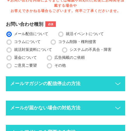
※お問い合わせ内容によりましては確認や対応のため更にお時間を頂
戴する場合や
お答えできかねる場合もございます。何卒ご了承くださいませ。
お問い合わせ種別
必須
メール配信について
就活イベントについて
コラムについて
コラム削除・権利侵害
就活対策資料について
システムの不具合・障害
退会について
広告掲載のご依頼
ご意見ご要望
その他
メールマガジンの配信停止の方法
下記ボタンより、配信停止したいメールアドレスで空メールを送
メールが届かない場合の対処方法
ってください。
配信停止までに2〜3営業日ほどかかる場合がございますのでご
了承ください。
迷惑メールフォルダにメールが振り分けられていま