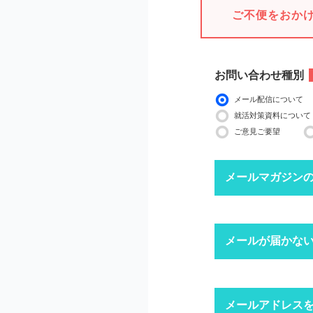
ご不便をおか
お問い合わせ種別
メール配信について
就活対策資料について
ご意見ご要望
メールマガジン
下記ボタンより、配信
メールが届かな
配信停止までに2〜3
※ マイページにログ
迷惑メール
メールアドレス
1