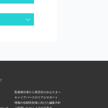
がございます。今一度
ください。
いるメールアドレスを今
。受信メールボックス
て
監修責任者から就活生のみなさまへ
キャリアパークのリアルサポート
情報の信頼性担保に向けた編集方針
ついて
ご利用いただく上での注意点