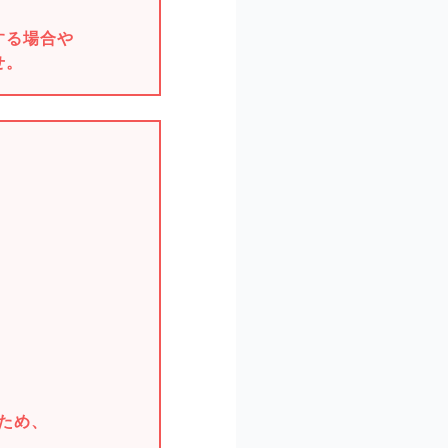
する場合や
せ。
。
。
ため、