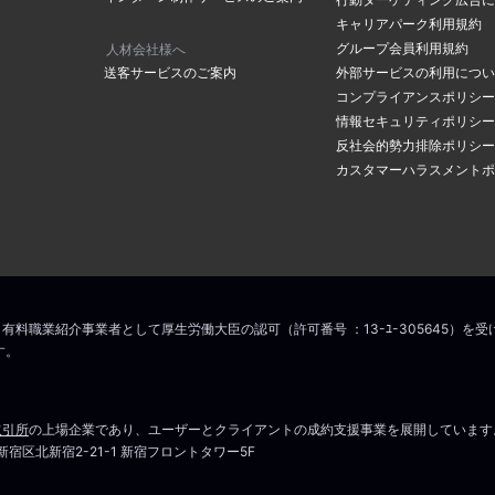
の「
メールアドレスの確認ページ
」にて登録アドレスを確認することが
レスを入力し「メールアドレス
キャリアパーク利用規約
レスを入力されていた場合はマイページメニューの「
メールアドレスの
をクリックしてください。
グループ会員利用規約
人材会社様へ
変更をお願いします。
送客サービスのご案内
外部サービスの利用につい
コンプライアンスポリシー
情報セキュリティポリシー
アドレスに認証のメールが届き
場合は
こちら
からお問い合わせください
反社会的勢力排除ポリシー
の中のリンクをクリックすると
カスタマーハラスメントポ
ス変更手続きが完了します。
こちら
マイページはこちら
場合は
こちら
からお問い合わせください