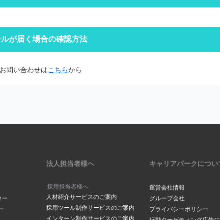
定をしていなくても、自動で迷惑メールフォルダへ振り分けられる場合
ォルダをご確認ください。
空メールを送信する
クトップページの右上にある
ールが届く場合の確認方法
からログインをしてください。
場合は
こちら
からお問い合わせください
定受信の設定をされていませんか？
ードを忘れた方は
こちら
面から「@careerpark.jp」からのメールを受け取るように設定して
お問い合わせは
こちら
から
は
こちら
きには、2～3日程度お時間をいただいております。
ら
サイドバーにある「設定」をク
は
こちら
メールアドレスでつくられている場合もありますので、メールが届いて
下部にある「メールアドレスの
の「手続きを行う」ボタンをク
ださい。
場合は
こちら
からお問い合わせください
メールボックスの容量が超過していませんか？
ックスの容量に空きがないと、メールが受信されない場合がございます
削除し空き容量の確保をお願いします。
アドレスが表示されます。変更
法人担当者様へ
キャリアパークについ
合は「
メールアドレスを変更す
クしてください。
採用担当者様へ
運営会社情報
人材紹介サービスのご案内
ールアドレスご登録されていませんか？
ター
グループ会社
採用ツール制作サービスのご案内
ー
プライバシーポリシー
や、ドット（．）などにお間違いがございませんか？
インターン制作サービスのご案内
ルアドレス」に、登録を希望す
行動ターゲティング広告に