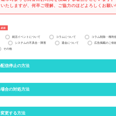
けいたしますが、何卒ご理解、ご協力のほどよろしくお願い
必須
就活イベントについて
コラムについて
コラム削除・権利
システムの不具合・障害
退会について
広告掲載のご依
その他
の配信停止の方法
停止したいメールアドレスで空メールを送ってください。
い場合の対処方法
営業日ほどかかる場合がございますのでご了承ください。
インできる場合は、
マイページ
の設定からも配信停止できます。
フォルダにメールが振り分けられていませんか？
を変更する方法