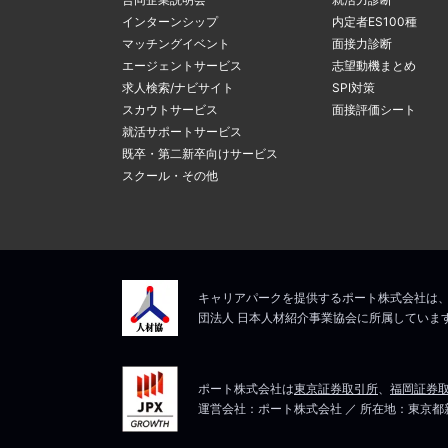
4
マイページ内
4
るメールアド
インターンシップ
内定者ES100種
間違ったアド
変更」ボタン
マッチングイベント
面接力診断
ルアドレスの
エージェントサービス
志望動機まとめ
求人検索/ナビサイト
SPI対策
スカウトサービス
面接評価シート
新しいメール
上記にて、解決しない
就活サポートサービス
ますので、そ
5
既卒・第二新卒向けサービス
メールアドレ
スクール・その他
マイページは
上記にて、解決しない