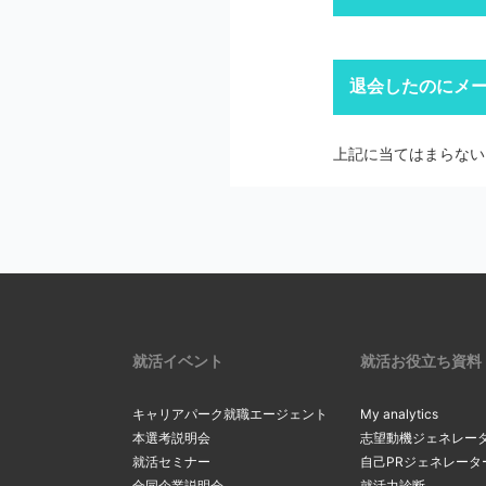
迷惑メール設
迷惑メールフ
キャリアパー
退会したのにメ
1
「ログイン」
上記にて、解決しない
ドメイン指
※ID・パスワ
メールの設定画
上記に当てはまらない
2
Softbankの方
メールの配信停止手続
auの方は
こち
マイページの
docomoの方
※ アカウントを別の
リックし、最
2
一度ご確認ください。
確認・変更」
リックしてく
上記にて、解決しない
サーバーの
3
受信メールボ
内のメールを
現在のメール
就活イベント
就活お役立ち資料
3
を希望する場
る
」をクリッ
キャリアパーク就職エージェント
My analytics
間違ったメ
本選考説明会
志望動機ジェネレー
就活セミナー
自己PRジェネレータ
カンマ（，）
「新たなメー
合同企業説明会
就活力診断