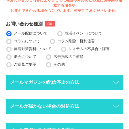
※お問い合わせ内容によりましては確認や対応のため更にお時間を頂
戴する場合や
お答えできかねる場合もございます。何卒ご了承くださいませ。
お問い合わせ種別
必須
メール配信について
就活イベントについて
コラムについて
コラム削除・権利侵害
就活対策資料について
システムの不具合・障害
退会について
広告掲載のご依頼
ご意見ご要望
その他
メールマガジンの配信停止の方法
下記ボタンより、配信停止したいメールアドレスで空メールを送
メールが届かない場合の対処方法
ってください。
配信停止までに2〜3営業日ほどかかる場合がございますのでご
了承ください。
迷惑メールフォルダにメールが振り分けられていま