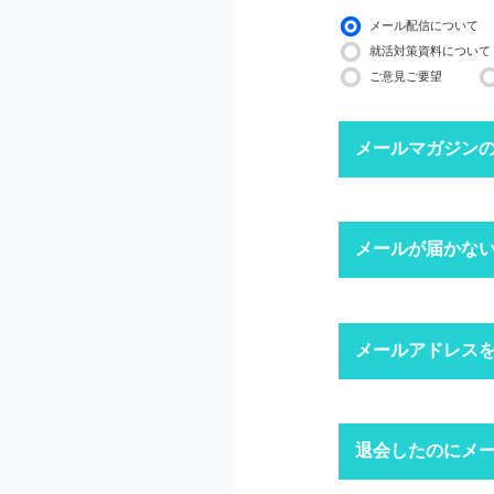
メール配信について
就活対策資料について
ご意見ご要望
メールマガジン
下記ボタンより、配信
メールが届かな
配信停止までに2〜3
※ マイページにログ
迷惑メール
メールアドレス
1
迷惑メール設
迷惑メールフ
キャリアパー
退会したのにメ
1
「ログイン」
上記にて、解決しない
ドメイン指
※ID・パスワ