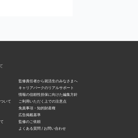
ください。
いるメールアドレスを今
。受信メールボックス
て
監修責任者から就活生のみなさまへ
キャリアパークのリアルサポート
情報の信頼性担保に向けた編集方針
ついて
ご利用いただく上での注意点
できます。
免責事項・知的財産権
変更ページ
」よりメー
広告掲載基準
て
監修のご依頼
よくある質問 / お問い合わせ