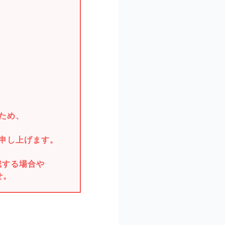
。
ため、
申し上げます。
戴する場合や
せ。