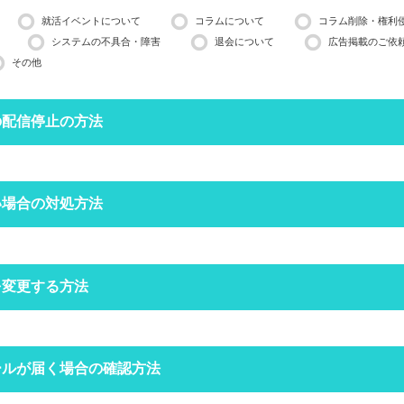
就活イベントについて
コラムについて
コラム削除・権利
システムの不具合・障害
退会について
広告掲載のご依
その他
の配信停止の方法
停止したいメールアドレスで空メールを送ってください。
い場合の対処方法
営業日ほどかかる場合がございますのでご了承ください。
インできる場合は、
マイページ
の設定からも配信停止できます。
フォルダにメールが振り分けられていませんか？
を変更する方法
定をしていなくても、自動で迷惑メールフォルダへ振り分けられる場合
ォルダをご確認ください。
空メールを送信する
クトップページの右上にある
ールが届く場合の確認方法
からログインをしてください。
場合は
こちら
からお問い合わせください
定受信の設定をされていませんか？
ードを忘れた方は
こちら