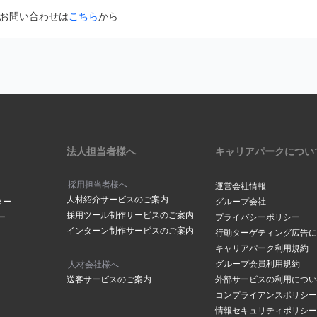
面から「@careerpark.jp」からのメールを受け取るように設定して
お問い合わせは
こちら
から
は
こちら
きには、2～3日程度お時間をいただいております。
ら
サイドバーにある「設定」をク
は
こちら
メールアドレスでつくられている場合もありますので、メールが届いて
下部にある「メールアドレスの
の「手続きを行う」ボタンをク
ださい。
場合は
こちら
からお問い合わせください
メールボックスの容量が超過していませんか？
ックスの容量に空きがないと、メールが受信されない場合がございます
削除し空き容量の確保をお願いします。
アドレスが表示されます。変更
法人担当者様へ
キャリアパークについ
合は「
メールアドレスを変更す
クしてください。
採用担当者様へ
運営会社情報
人材紹介サービスのご案内
ールアドレスご登録されていませんか？
ター
グループ会社
採用ツール制作サービスのご案内
ー
プライバシーポリシー
や、ドット（．）などにお間違いがございませんか？
インターン制作サービスのご案内
ルアドレス」に、登録を希望す
行動ターゲティング広告に
の「
メールアドレスの確認ページ
」にて登録アドレスを確認することが
レスを入力し「メールアドレス
キャリアパーク利用規約
レスを入力されていた場合はマイページメニューの「
メールアドレスの
をクリックしてください。
グループ会員利用規約
人材会社様へ
変更をお願いします。
送客サービスのご案内
外部サービスの利用につい
コンプライアンスポリシー
情報セキュリティポリシー