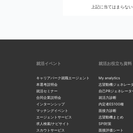
メールの設定画
上記に当てはまらない
2
Softbankの方
メールの配信停止手続
auの方は
こち
マイページの
docomoの方
※ アカウントを別の
リックし、最
2
一度ご確認ください。
確認・変更」
リックしてく
上記にて、解決しない
サーバーの
3
受信メールボ
内のメールを
現在のメール
就活イベント
就活お役立ち資料
3
を希望する場
る
」をクリッ
キャリアパーク就職エージェント
My analytics
間違ったメ
本選考説明会
志望動機ジェネレー
就活セミナー
自己PRジェネレータ
カンマ（，）
「新たなメー
合同企業説明会
就活力診断
4
マイページ内
4
るメールアド
インターンシップ
内定者ES100種
間違ったアド
変更」ボタン
マッチングイベント
面接力診断
ルアドレスの
エージェントサービス
志望動機まとめ
求人検索/ナビサイト
SPI対策
スカウトサービス
面接評価シート