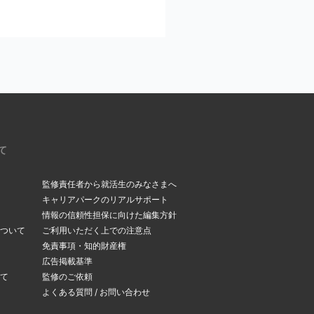
ください。
いるメールアドレスを今
。受信メールボックス
て
監修責任者から就活生のみなさまへ
キャリアパークのリアルサポート
情報の信頼性担保に向けた編集方針
ついて
ご利用いただく上での注意点
できます。
免責事項・知的財産権
変更ページ
」よりメー
広告掲載基準
て
監修のご依頼
よくある質問 / お問い合わせ