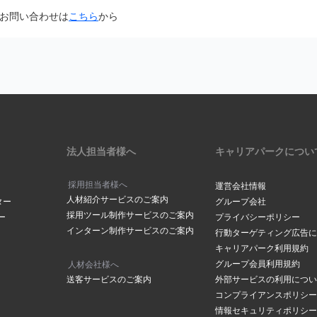
面から「@careerpark.jp」からのメールを受け取るように設定して
お問い合わせは
こちら
から
は
こちら
きには、2～3日程度お時間をいただいております。
ら
サイドバーにある「設定」をク
は
こちら
メールアドレスでつくられている場合もありますので、メールが届いて
下部にある「メールアドレスの
の「手続きを行う」ボタンをク
ださい。
場合は
こちら
からお問い合わせください
メールボックスの容量が超過していませんか？
ックスの容量に空きがないと、メールが受信されない場合がございます
削除し空き容量の確保をお願いします。
アドレスが表示されます。変更
法人担当者様へ
キャリアパークについ
合は「
メールアドレスを変更す
クしてください。
採用担当者様へ
運営会社情報
人材紹介サービスのご案内
ールアドレスご登録されていませんか？
ター
グループ会社
採用ツール制作サービスのご案内
ー
プライバシーポリシー
や、ドット（．）などにお間違いがございませんか？
インターン制作サービスのご案内
ルアドレス」に、登録を希望す
行動ターゲティング広告に
の「
メールアドレスの確認ページ
」にて登録アドレスを確認することが
レスを入力し「メールアドレス
キャリアパーク利用規約
レスを入力されていた場合はマイページメニューの「
メールアドレスの
をクリックしてください。
グループ会員利用規約
人材会社様へ
変更をお願いします。
送客サービスのご案内
外部サービスの利用につい
コンプライアンスポリシー
情報セキュリティポリシー