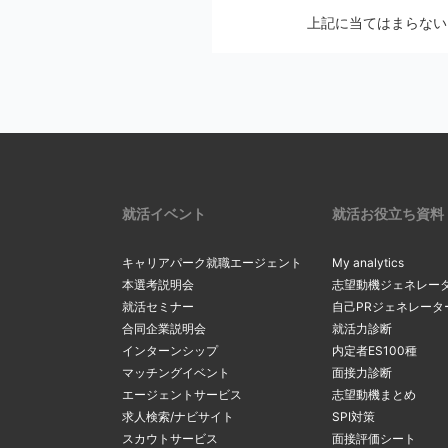
メールの設定画
上記に当てはまらない
2
Softbankの方
メールの配信停止手続
auの方は
こち
マイページの
docomoの方
※ アカウントを別の
リックし、最
2
一度ご確認ください。
確認・変更」
リックしてく
上記にて、解決しない
サーバーの
3
受信メールボ
内のメールを
現在のメール
就活イベント
就活お役立ち資料
3
を希望する場
る
」をクリッ
キャリアパーク就職エージェント
My analytics
間違ったメ
本選考説明会
志望動機ジェネレー
就活セミナー
自己PRジェネレータ
カンマ（，）
「新たなメー
合同企業説明会
就活力診断
4
マイページ内
4
るメールアド
インターンシップ
内定者ES100種
間違ったアド
変更」ボタン
マッチングイベント
面接力診断
ルアドレスの
エージェントサービス
志望動機まとめ
求人検索/ナビサイト
SPI対策
スカウトサービス
面接評価シート