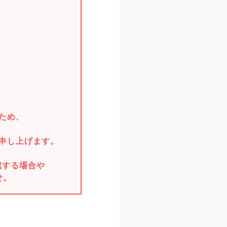
。
ため、
申し上げます。
戴する場合や
せ。