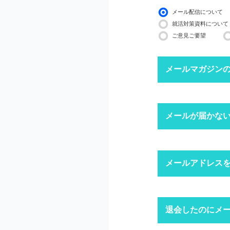
メール配信について
就活対策資料について
ご意見ご要望
メールマガジン
下記ボタンより、配信
メールが届かな
配信停止までに2〜3
※ マイページにログ
迷惑メール
メールアドレス
1
迷惑メール設
迷惑メールフ
キャリアパー
退会したのにメ
1
「ログイン」
上記にて、解決しない
ドメイン指
※ID・パスワ