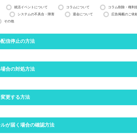
就活イベントについて
コラムについて
コラム削除・権利
システムの不具合・障害
退会について
広告掲載のご依
その他
の配信停止の方法
停止したいメールアドレスで空メールを送ってください。
い場合の対処方法
営業日ほどかかる場合がございますのでご了承ください。
インできる場合は、
マイページ
の設定からも配信停止できます。
フォルダにメールが振り分けられていませんか？
を変更する方法
定をしていなくても、自動で迷惑メールフォルダへ振り分けられる場合
ォルダをご確認ください。
空メールを送信する
クトップページの右上にある
ールが届く場合の確認方法
からログインをしてください。
場合は
こちら
からお問い合わせください
定受信の設定をされていませんか？
ードを忘れた方は
こちら