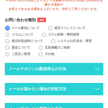
※お問い合わせ内容によりましては確認や対応のため更にお時間を頂
戴する場合や
お答えできかねる場合もございます。何卒ご了承くださいませ。
お問い合わせ種別
必須
メール配信について
就活イベントについて
コラムについて
コラム削除・権利侵害
就活対策資料について
システムの不具合・障害
退会について
広告掲載のご依頼
ご意見ご要望
その他
メールマガジンの配信停止の方法
下記ボタンより、配信停止したいメールアドレスで空メールを送
メールが届かない場合の対処方法
ってください。
配信停止までに2〜3営業日ほどかかる場合がございますのでご
了承ください。
迷惑メールフォルダにメールが振り分けられていま