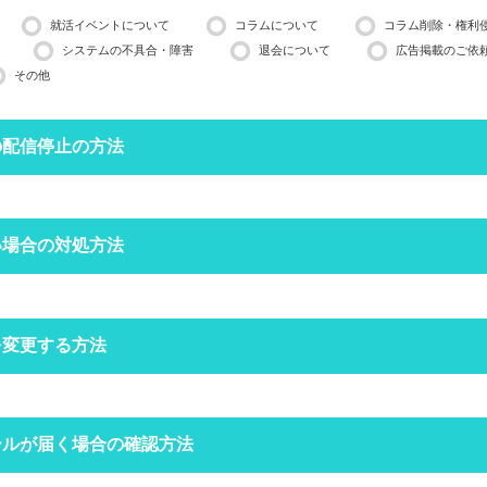
就活イベントについて
コラムについて
コラム削除・権利
システムの不具合・障害
退会について
広告掲載のご依
その他
の配信停止の方法
停止したいメールアドレスで空メールを送ってください。
い場合の対処方法
営業日ほどかかる場合がございますのでご了承ください。
インできる場合は、
マイページ
の設定からも配信停止できます。
フォルダにメールが振り分けられていませんか？
を変更する方法
定をしていなくても、自動で迷惑メールフォルダへ振り分けられる場合
ォルダをご確認ください。
空メールを送信する
クトップページの右上にある
ールが届く場合の確認方法
からログインをしてください。
場合は
こちら
からお問い合わせください
定受信の設定をされていませんか？
ードを忘れた方は
こちら