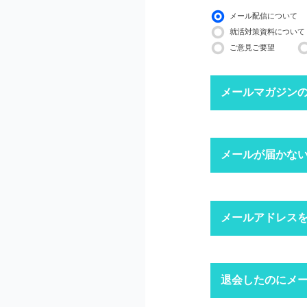
メール配信について
就活対策資料について
ご意見ご要望
メールマガジン
下記ボタンより、配信
メールが届かな
配信停止までに2〜3
※ マイページにログ
迷惑メール
メールアドレス
1
迷惑メール設
迷惑メールフ
キャリアパー
退会したのにメ
1
「ログイン」
上記にて、解決しない
ドメイン指
※ID・パスワ