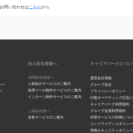
面から「@careerpark.jp」からのメールを受け取るように設定して
お問い合わせは
こちら
から
は
こちら
きには、2～3日程度お時間をいただいております。
ら
サイドバーにある「設定」をク
は
こちら
メールアドレスでつくられている場合もありますので、メールが届いて
下部にある「メールアドレスの
の「手続きを行う」ボタンをク
ださい。
場合は
こちら
からお問い合わせください
メールボックスの容量が超過していませんか？
ックスの容量に空きがないと、メールが受信されない場合がございます
削除し空き容量の確保をお願いします。
アドレスが表示されます。変更
法人担当者様へ
キャリアパークについ
合は「
メールアドレスを変更す
クしてください。
採用担当者様へ
運営会社情報
人材紹介サービスのご案内
ールアドレスご登録されていませんか？
ター
グループ会社
採用ツール制作サービスのご案内
ー
プライバシーポリシー
や、ドット（．）などにお間違いがございませんか？
インターン制作サービスのご案内
ルアドレス」に、登録を希望す
行動ターゲティング広告に
の「
メールアドレスの確認ページ
」にて登録アドレスを確認することが
レスを入力し「メールアドレス
キャリアパーク利用規約
レスを入力されていた場合はマイページメニューの「
メールアドレスの
をクリックしてください。
グループ会員利用規約
人材会社様へ
変更をお願いします。
送客サービスのご案内
外部サービスの利用につい
コンプライアンスポリシー
情報セキュリティポリシー