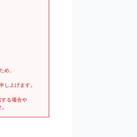
。
ため、
申し上げます。
戴する場合や
せ。