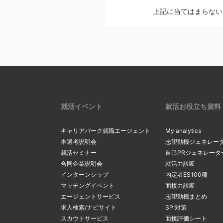
メールの設定画
上記に当てはまらない
2
Softbankの方
メールの配信停止手続
auの方は
こち
マイページの
docomoの方
※ アカウントを別の
リックし、最
2
一度ご確認ください。
確認・変更」
リックしてく
上記にて、解決しない
サーバーの
3
受信メールボ
内のメールを
現在のメール
就活イベント
就活お役立ち資料
3
を希望する場
る
」をクリッ
キャリアパーク就職エージェント
My analytics
間違ったメ
本選考説明会
志望動機ジェネレー
就活セミナー
自己PRジェネレータ
カンマ（，）
「新たなメー
合同企業説明会
就活力診断
4
マイページ内
4
るメールアド
インターンシップ
内定者ES100種
間違ったアド
変更」ボタン
マッチングイベント
面接力診断
ルアドレスの
エージェントサービス
志望動機まとめ
求人検索/ナビサイト
SPI対策
スカウトサービス
面接評価シート