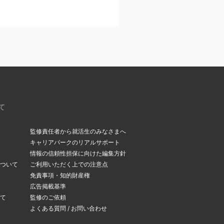
ください。
いるメールアドレスを今
。受信メールボックス
て
監修責任者から就活生のみなさまへ
キャリアパークのリアルサポート
情報の信頼性担保に向けた編集方針
ついて
ご利用いただく上での注意点
できます。
免責事項・知的財産権
変更ページ
」よりメー
広告掲載基準
て
監修のご依頼
よくある質問 / お問い合わせ