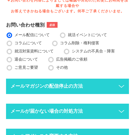
※お問い合わせ内容によりましては確認や対応のため更にお時間を頂
戴する場合や
お答えできかねる場合もございます。何卒ご了承くださいませ。
お問い合わせ種別
必須
メール配信について
就活イベントについて
コラムについて
コラム削除・権利侵害
就活対策資料について
システムの不具合・障害
退会について
広告掲載のご依頼
ご意見ご要望
その他
メールマガジンの配信停止の方法
下記ボタンより、配信停止したいメールアドレスで空メールを送
メールが届かない場合の対処方法
ってください。
配信停止までに2〜3営業日ほどかかる場合がございますのでご
了承ください。
迷惑メールフォルダにメールが振り分けられていま