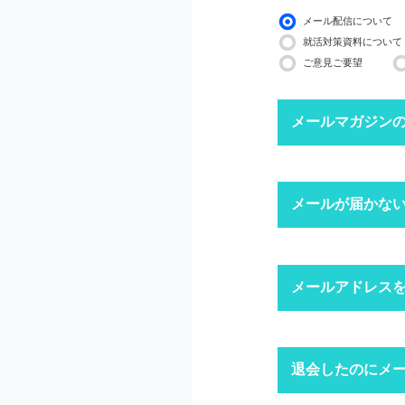
メール配信について
就活対策資料について
ご意見ご要望
メールマガジン
下記ボタンより、配信
メールが届かな
配信停止までに2〜3
※ マイページにログ
迷惑メール
メールアドレス
1
迷惑メール設
迷惑メールフ
キャリアパー
退会したのにメ
1
「ログイン」
上記にて、解決しない
ドメイン指
※ID・パスワ