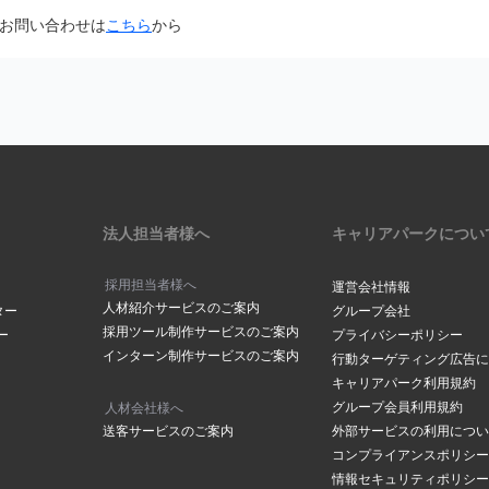
面から「@careerpark.jp」からのメールを受け取るように設定して
お問い合わせは
こちら
から
は
こちら
きには、2～3日程度お時間をいただいております。
ら
サイドバーにある「設定」をク
は
こちら
メールアドレスでつくられている場合もありますので、メールが届いて
下部にある「メールアドレスの
の「手続きを行う」ボタンをク
ださい。
場合は
こちら
からお問い合わせください
メールボックスの容量が超過していませんか？
ックスの容量に空きがないと、メールが受信されない場合がございます
削除し空き容量の確保をお願いします。
アドレスが表示されます。変更
法人担当者様へ
キャリアパークについ
合は「
メールアドレスを変更す
クしてください。
採用担当者様へ
運営会社情報
人材紹介サービスのご案内
ールアドレスご登録されていませんか？
ター
グループ会社
採用ツール制作サービスのご案内
ー
プライバシーポリシー
や、ドット（．）などにお間違いがございませんか？
インターン制作サービスのご案内
ルアドレス」に、登録を希望す
行動ターゲティング広告に
の「
メールアドレスの確認ページ
」にて登録アドレスを確認することが
レスを入力し「メールアドレス
キャリアパーク利用規約
レスを入力されていた場合はマイページメニューの「
メールアドレスの
をクリックしてください。
グループ会員利用規約
人材会社様へ
変更をお願いします。
送客サービスのご案内
外部サービスの利用につい
コンプライアンスポリシー
情報セキュリティポリシー