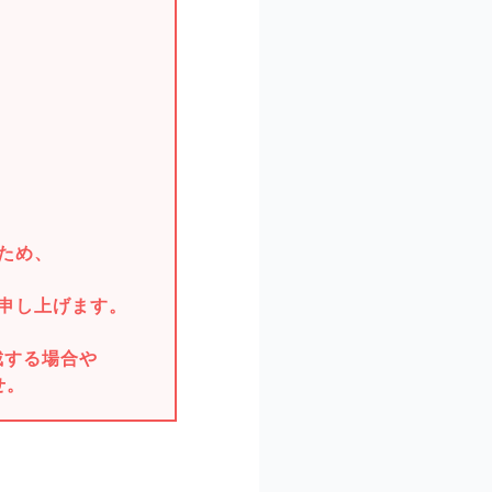
。
ため、
申し上げます。
戴する場合や
せ。