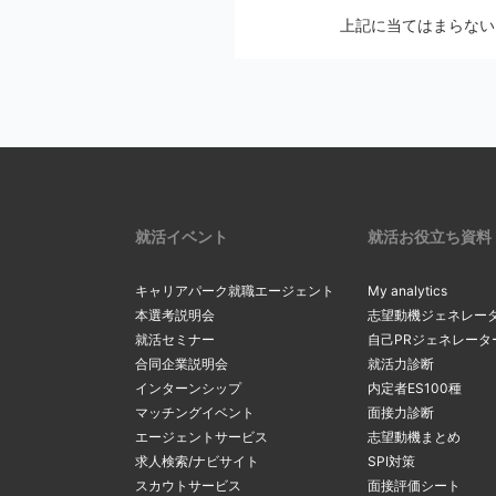
メールの設定画
上記に当てはまらない
2
Softbankの方
メールの配信停止手続
auの方は
こち
マイページの
docomoの方
※ アカウントを別の
リックし、最
2
一度ご確認ください。
確認・変更」
リックしてく
上記にて、解決しない
サーバーの
3
受信メールボ
内のメールを
現在のメール
就活イベント
就活お役立ち資料
3
を希望する場
る
」をクリッ
キャリアパーク就職エージェント
My analytics
間違ったメ
本選考説明会
志望動機ジェネレー
就活セミナー
自己PRジェネレータ
カンマ（，）
「新たなメー
合同企業説明会
就活力診断
4
マイページ内
4
るメールアド
インターンシップ
内定者ES100種
間違ったアド
変更」ボタン
マッチングイベント
面接力診断
ルアドレスの
エージェントサービス
志望動機まとめ
求人検索/ナビサイト
SPI対策
スカウトサービス
面接評価シート