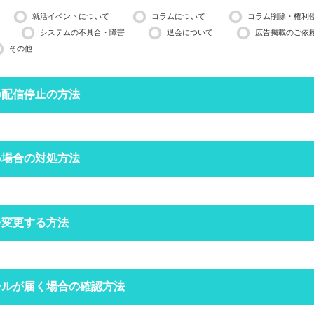
就活イベントについて
コラムについて
コラム削除・権利
システムの不具合・障害
退会について
広告掲載のご依
その他
の配信停止の方法
停止したいメールアドレスで空メールを送ってください。
い場合の対処方法
営業日ほどかかる場合がございますのでご了承ください。
インできる場合は、
マイページ
の設定からも配信停止できます。
フォルダにメールが振り分けられていませんか？
を変更する方法
定をしていなくても、自動で迷惑メールフォルダへ振り分けられる場合
ォルダをご確認ください。
空メールを送信する
クトップページの右上にある
ールが届く場合の確認方法
からログインをしてください。
場合は
こちら
からお問い合わせください
定受信の設定をされていませんか？
ードを忘れた方は
こちら