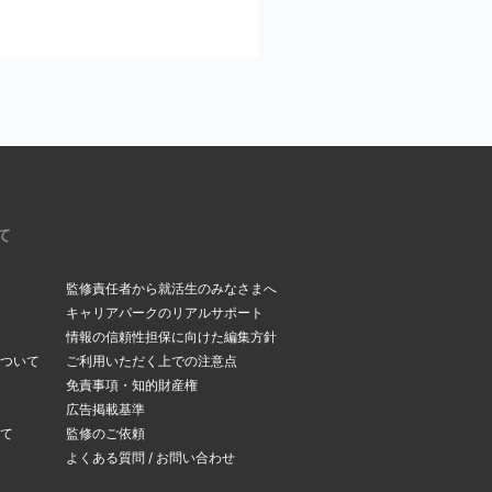
ください。
いるメールアドレスを今
。受信メールボックス
て
監修責任者から就活生のみなさまへ
キャリアパークのリアルサポート
情報の信頼性担保に向けた編集方針
ついて
ご利用いただく上での注意点
できます。
免責事項・知的財産権
変更ページ
」よりメー
広告掲載基準
て
監修のご依頼
よくある質問 / お問い合わせ