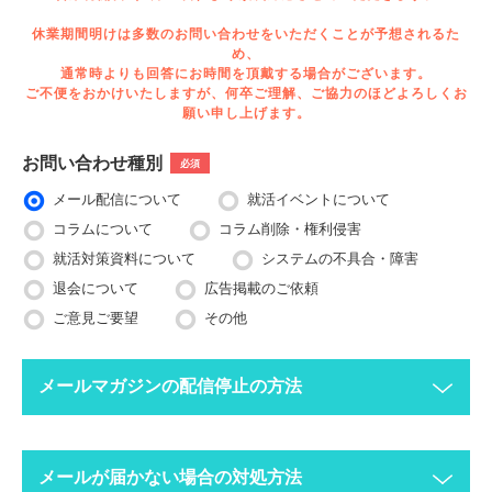
休業期間明けは多数のお問い合わせをいただくことが予想されるた
め、
通常時よりも回答にお時間を頂戴する場合がございます。
ご不便をおかけいたしますが、何卒ご理解、ご協力のほどよろしくお
願い申し上げます。
お問い合わせ種別
必須
メール配信について
就活イベントについて
コラムについて
コラム削除・権利侵害
就活対策資料について
システムの不具合・障害
退会について
広告掲載のご依頼
ご意見ご要望
その他
メールマガジンの配信停止の方法
下記ボタンより、配信停止したいメールアドレスで空メールを送
メールが届かない場合の対処方法
ってください。