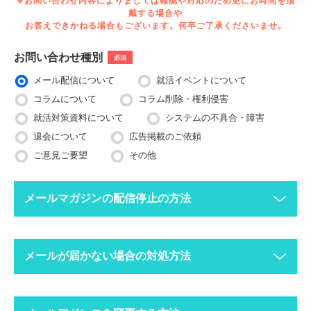
※お問い合わせ内容によりましては確認や対応のため更にお時間を頂
戴する場合や
お答えできかねる場合もございます。何卒ご了承くださいませ。
お問い合わせ種別
必須
メール配信について
就活イベントについて
コラムについて
コラム削除・権利侵害
就活対策資料について
システムの不具合・障害
退会について
広告掲載のご依頼
ご意見ご要望
その他
メールマガジンの配信停止の方法
下記ボタンより、配信停止したいメールアドレスで空メールを送
メールが届かない場合の対処方法
ってください。
配信停止までに2〜3営業日ほどかかる場合がございますのでご
了承ください。
迷惑メールフォルダにメールが振り分けられていま