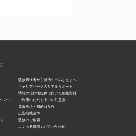
ください。
いるメールアドレスを今
。受信メールボックス
て
監修責任者から就活生のみなさまへ
キャリアパークのリアルサポート
情報の信頼性担保に向けた編集方針
ついて
ご利用いただく上での注意点
できます。
免責事項・知的財産権
変更ページ
」よりメー
広告掲載基準
て
監修のご依頼
よくある質問 / お問い合わせ