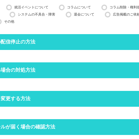
就活イベントについて
コラムについて
コラム削除・権利
システムの不具合・障害
退会について
広告掲載のご依
その他
の配信停止の方法
停止したいメールアドレスで空メールを送ってください。
い場合の対処方法
営業日ほどかかる場合がございますのでご了承ください。
インできる場合は、
マイページ
の設定からも配信停止できます。
フォルダにメールが振り分けられていませんか？
を変更する方法
定をしていなくても、自動で迷惑メールフォルダへ振り分けられる場合
ォルダをご確認ください。
空メールを送信する
クトップページの右上にある
ールが届く場合の確認方法
からログインをしてください。
場合は
こちら
からお問い合わせください
定受信の設定をされていませんか？
ードを忘れた方は
こちら