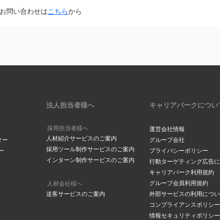
面から「@careerpark.jp」からのメールを受け取るように設定して
お問い合わせは
こちら
から
は
こちら
きには、2～3日程度お時間をいただいております。
ら
サイドバーにある「設定」をク
は
こちら
メールアドレスでつくられている場合もありますので、メールが届いて
下部にある「メールアドレスの
の「手続きを行う」ボタンをク
ださい。
場合は
こちら
からお問い合わせください
メールボックスの容量が超過していませんか？
ックスの容量に空きがないと、メールが受信されない場合がございます
削除し空き容量の確保をお願いします。
アドレスが表示されます。変更
法人担当者様へ
キャリアパークについ
合は「
メールアドレスを変更す
クしてください。
採用担当者様へ
運営会社情報
人材紹介サービスのご案内
ールアドレスご登録されていませんか？
ター
グループ会社
採用ツール制作サービスのご案内
ー
プライバシーポリシー
や、ドット（．）などにお間違いがございませんか？
インターン制作サービスのご案内
ルアドレス」に、登録を希望す
行動ターゲティング広告に
の「
メールアドレスの確認ページ
」にて登録アドレスを確認することが
レスを入力し「メールアドレス
キャリアパーク利用規約
レスを入力されていた場合はマイページメニューの「
メールアドレスの
をクリックしてください。
グループ会員利用規約
人材会社様へ
変更をお願いします。
送客サービスのご案内
外部サービスの利用につい
コンプライアンスポリシー
情報セキュリティポリシー