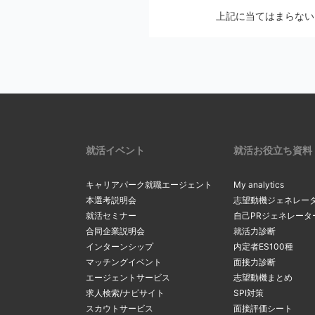
メールの設定画
上記に当てはまらない
2
Softbankの方
メールの配信停止手続
auの方は
こち
マイページの
docomoの方
※ アカウントを別の
リックし、最
2
一度ご確認ください。
確認・変更」
リックしてく
上記にて、解決しない
サーバーの
3
受信メールボ
内のメールを
現在のメール
就活イベント
就活お役立ち資料
3
を希望する場
る
」をクリッ
キャリアパーク就職エージェント
My analytics
間違ったメ
本選考説明会
志望動機ジェネレー
就活セミナー
自己PRジェネレータ
カンマ（，）
「新たなメー
合同企業説明会
就活力診断
4
マイページ内
4
るメールアド
インターンシップ
内定者ES100種
間違ったアド
変更」ボタン
マッチングイベント
面接力診断
ルアドレスの
エージェントサービス
志望動機まとめ
求人検索/ナビサイト
SPI対策
スカウトサービス
面接評価シート