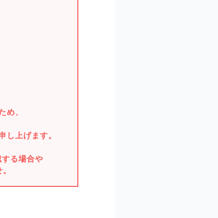
。
ため、
申し上げます。
戴する場合や
せ。