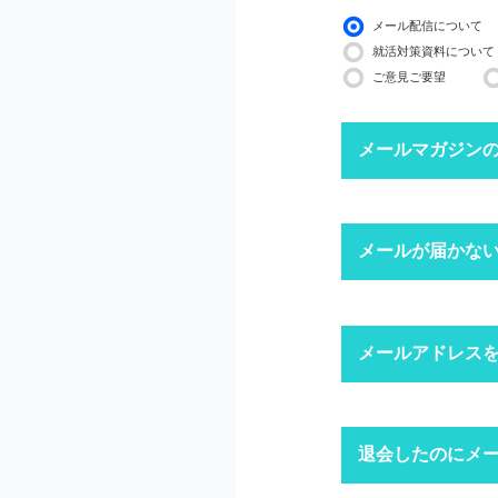
メール配信について
就活対策資料について
ご意見ご要望
メールマガジン
下記ボタンより、配信
メールが届かな
配信停止までに2〜3
※ マイページにログ
迷惑メール
メールアドレス
1
迷惑メール設
迷惑メールフ
キャリアパー
退会したのにメ
1
「ログイン」
上記にて、解決しない
ドメイン指
※ID・パスワ