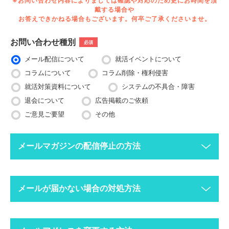
※お問い合わせ内容によりましては確認や対応のため更にお時間を頂
戴する場合や
お答えできかねる場合もございます。何卒ご了承くださいませ。
お問い合わせ種別
必須
メール配信について
就活イベントについて
コラムについて
コラム削除・権利侵害
就活対策資料について
システムの不具合・障害
退会について
広告掲載のご依頼
ご意見ご要望
その他
メールマガジンの配信停止の方法
下記ボタンより、配信停止したいメールアドレスで空メールを送
メールが届かない場合の対処方法
ってください。
配信停止までに2〜3営業日ほどかかる場合がございますのでご
了承ください。
迷惑メールフォルダにメールが振り分けられていま