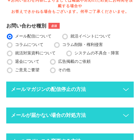
※お問い合わせ内容によりましては確認や対応のため更にお時間を頂
戴する場合や
お答えできかねる場合もございます。何卒ご了承くださいませ。
お問い合わせ種別
必須
メール配信について
就活イベントについて
コラムについて
コラム削除・権利侵害
就活対策資料について
システムの不具合・障害
退会について
広告掲載のご依頼
ご意見ご要望
その他
メールマガジンの配信停止の方法
下記ボタンより、配信停止したいメールアドレスで空メールを送
メールが届かない場合の対処方法
ってください。
配信停止までに2〜3営業日ほどかかる場合がございますのでご
了承ください。
迷惑メールフォルダにメールが振り分けられていま