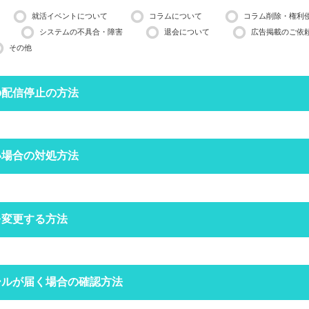
就活イベントについて
コラムについて
コラム削除・権利
システムの不具合・障害
退会について
広告掲載のご依
その他
の配信停止の方法
停止したいメールアドレスで空メールを送ってください。
い場合の対処方法
営業日ほどかかる場合がございますのでご了承ください。
インできる場合は、
マイページ
の設定からも配信停止できます。
フォルダにメールが振り分けられていませんか？
を変更する方法
定をしていなくても、自動で迷惑メールフォルダへ振り分けられる場合
ォルダをご確認ください。
空メールを送信する
クトップページの右上にある
ールが届く場合の確認方法
からログインをしてください。
場合は
こちら
からお問い合わせください
定受信の設定をされていませんか？
ードを忘れた方は
こちら