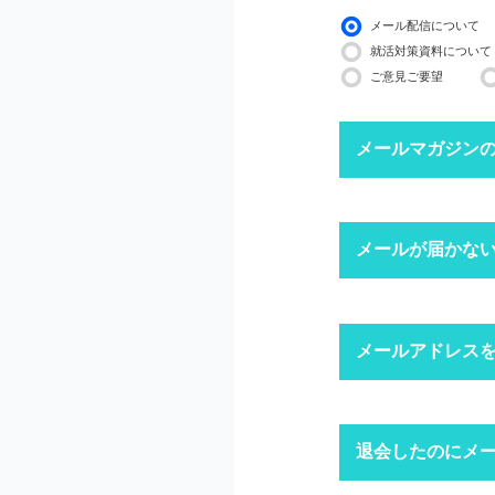
メール配信について
就活対策資料について
ご意見ご要望
メールマガジン
下記ボタンより、配信
メールが届かな
配信停止までに2〜3
※ マイページにログ
迷惑メール
メールアドレス
1
迷惑メール設
迷惑メールフ
キャリアパー
退会したのにメ
1
「ログイン」
上記にて、解決しない
ドメイン指
※ID・パスワ