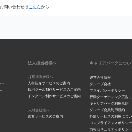
面から「@careerpark.jp」からのメールを受け取るように設定して
お問い合わせは
こちら
から
は
こちら
きには、2～3日程度お時間をいただいております。
ら
サイドバーにある「設定」をク
は
こちら
メールアドレスでつくられている場合もありますので、メールが届いて
下部にある「メールアドレスの
の「手続きを行う」ボタンをク
ださい。
場合は
こちら
からお問い合わせください
メールボックスの容量が超過していませんか？
ックスの容量に空きがないと、メールが受信されない場合がございます
削除し空き容量の確保をお願いします。
アドレスが表示されます。変更
法人担当者様へ
キャリアパークについ
合は「
メールアドレスを変更す
クしてください。
採用担当者様へ
運営会社情報
人材紹介サービスのご案内
ールアドレスご登録されていませんか？
ター
グループ会社
採用ツール制作サービスのご案内
ー
プライバシーポリシー
や、ドット（．）などにお間違いがございませんか？
インターン制作サービスのご案内
ルアドレス」に、登録を希望す
行動ターゲティング広告に
の「
メールアドレスの確認ページ
」にて登録アドレスを確認することが
レスを入力し「メールアドレス
キャリアパーク利用規約
レスを入力されていた場合はマイページメニューの「
メールアドレスの
をクリックしてください。
グループ会員利用規約
人材会社様へ
変更をお願いします。
送客サービスのご案内
外部サービスの利用につい
コンプライアンスポリシー
情報セキュリティポリシー