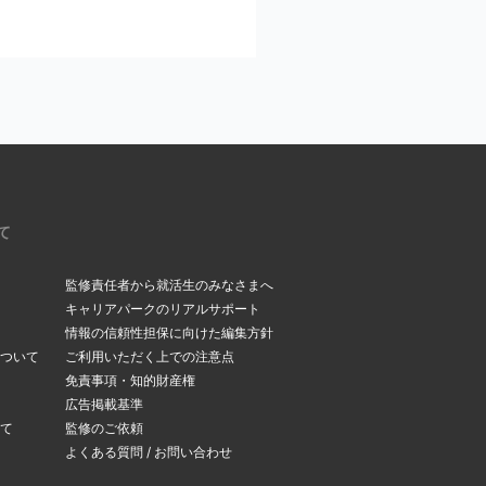
ください。
いるメールアドレスを今
。受信メールボックス
て
監修責任者から就活生のみなさまへ
キャリアパークのリアルサポート
情報の信頼性担保に向けた編集方針
ついて
ご利用いただく上での注意点
できます。
免責事項・知的財産権
変更ページ
」よりメー
広告掲載基準
て
監修のご依頼
よくある質問 / お問い合わせ