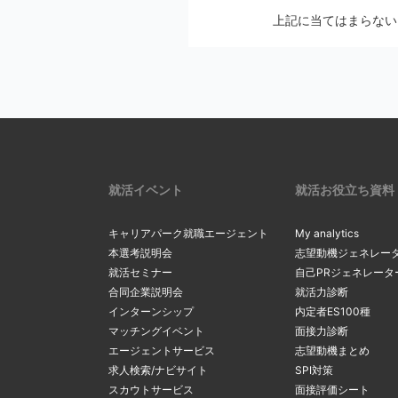
メールの設定画
上記に当てはまらない
2
Softbankの方
メールの配信停止手続
auの方は
こち
マイページの
docomoの方
※ アカウントを別の
リックし、最
2
一度ご確認ください。
確認・変更」
リックしてく
上記にて、解決しない
サーバーの
3
受信メールボ
内のメールを
現在のメール
就活イベント
就活お役立ち資料
3
を希望する場
る
」をクリッ
キャリアパーク就職エージェント
My analytics
間違ったメ
本選考説明会
志望動機ジェネレー
就活セミナー
自己PRジェネレータ
カンマ（，）
「新たなメー
合同企業説明会
就活力診断
4
マイページ内
4
るメールアド
インターンシップ
内定者ES100種
間違ったアド
変更」ボタン
マッチングイベント
面接力診断
ルアドレスの
エージェントサービス
志望動機まとめ
求人検索/ナビサイト
SPI対策
スカウトサービス
面接評価シート