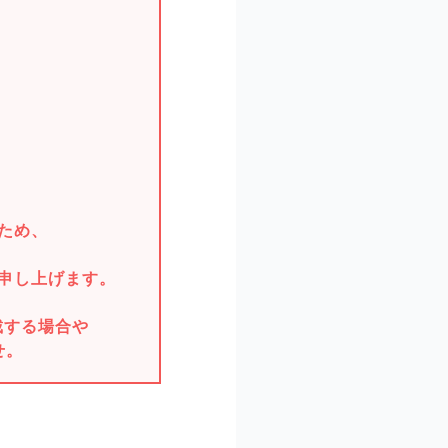
。
ため、
申し上げます。
戴する場合や
せ。