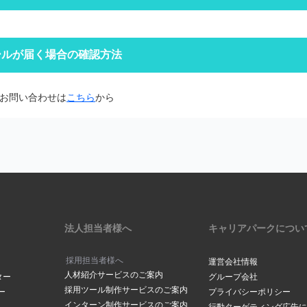
定をしていなくても、自動で迷惑メールフォルダへ振り分けられる場合
ォルダをご確認ください。
空メールを送信する
クトップページの右上にある
ールが届く場合の確認方法
からログインをしてください。
場合は
こちら
からお問い合わせください
定受信の設定をされていませんか？
ードを忘れた方は
こちら
面から「@careerpark.jp」からのメールを受け取るように設定して
お問い合わせは
こちら
から
は
こちら
きには、2～3日程度お時間をいただいております。
ら
サイドバーにある「設定」をク
は
こちら
メールアドレスでつくられている場合もありますので、メールが届いて
下部にある「メールアドレスの
の「手続きを行う」ボタンをク
ださい。
場合は
こちら
からお問い合わせください
メールボックスの容量が超過していませんか？
ックスの容量に空きがないと、メールが受信されない場合がございます
削除し空き容量の確保をお願いします。
アドレスが表示されます。変更
法人担当者様へ
キャリアパークについ
合は「
メールアドレスを変更す
クしてください。
採用担当者様へ
運営会社情報
人材紹介サービスのご案内
ールアドレスご登録されていませんか？
ター
グループ会社
採用ツール制作サービスのご案内
ー
プライバシーポリシー
や、ドット（．）などにお間違いがございませんか？
インターン制作サービスのご案内
ルアドレス」に、登録を希望す
行動ターゲティング広告に