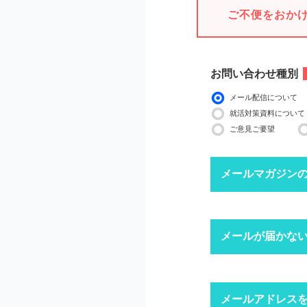
ご不便をおか
お問い合わせ種別
メール配信について
就活対策資料について
ご意見ご要望
メールマガジン
下記ボタンより、配信
メールが届かな
配信停止までに2〜3
※ マイページにログ
迷惑メール
メールアドレス
1