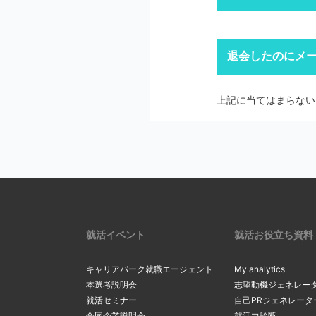
迷惑メール設
迷惑メールフ
キャリアパー
退会したのにメ
1
「ログイン」
上記にて、解決しない
ドメイン指
※ID・パスワ
メールの設定画
上記に当てはまらない
2
Softbankの方
メールの配信停止手続
auの方は
こち
マイページの
docomoの方
※ アカウントを別の
リックし、最
2
一度ご確認ください。
確認・変更」
リックしてく
上記にて、解決しない
サーバーの
3
受信メールボ
内のメールを
現在のメール
就活イベント
就活お役立ち資料
3
を希望する場
る
」をクリッ
キャリアパーク就職エージェント
My analytics
間違ったメ
本選考説明会
志望動機ジェネレー
就活セミナー
自己PRジェネレータ
カンマ（，）
「新たなメー
合同企業説明会
就活力診断