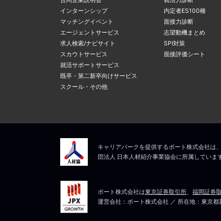
4
マイページ内
4
るメールアド
インターンシップ
内定者ES100種
間違ったアド
変更」ボタン
マッチングイベント
面接力診断
ルアドレスの
エージェントサービス
志望動機まとめ
求人検索/ナビサイト
SPI対策
スカウトサービス
面接評価シート
新しいメール
上記にて、解決しない
就活サポートサービス
ますので、そ
5
既卒・第二新卒向けサービス
メールアドレ
スクール・その他
マイページは
上記にて、解決しない