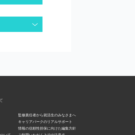
がございます。今一度
ください。
いるメールアドレスを今
。受信メールボックス
て
監修責任者から就活生のみなさまへ
キャリアパークのリアルサポート
情報の信頼性担保に向けた編集方針
ついて
ご利用いただく上での注意点