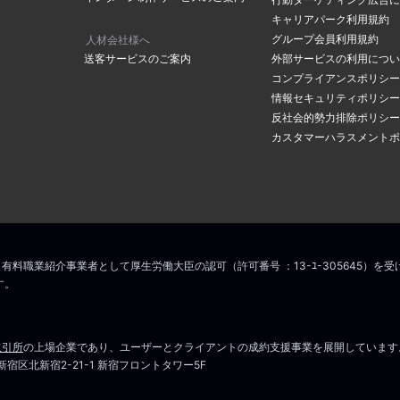
の「
メールアドレスの確認ページ
」にて登録アドレスを確認することが
レスを入力し「メールアドレス
キャリアパーク利用規約
レスを入力されていた場合はマイページメニューの「
メールアドレスの
をクリックしてください。
グループ会員利用規約
人材会社様へ
変更をお願いします。
送客サービスのご案内
外部サービスの利用につい
コンプライアンスポリシー
情報セキュリティポリシー
アドレスに認証のメールが届き
場合は
こちら
からお問い合わせください
反社会的勢力排除ポリシー
の中のリンクをクリックすると
カスタマーハラスメントポ
ス変更手続きが完了します。
こちら
マイページはこちら
場合は
こちら
からお問い合わせください