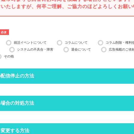
けいたしますが、何卒ご理解、ご協力のほどよろしくお願い
必須
就活イベントについて
コラムについて
コラム削除・権利
システムの不具合・障害
退会について
広告掲載のご依
その他
の配信停止の方法
停止したいメールアドレスで空メールを送ってください。
い場合の対処方法
営業日ほどかかる場合がございますのでご了承ください。
インできる場合は、
マイページ
の設定からも配信停止できます。
フォルダにメールが振り分けられていませんか？
を変更する方法