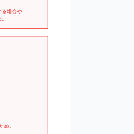
する場合や
せ。
。
。
ため、