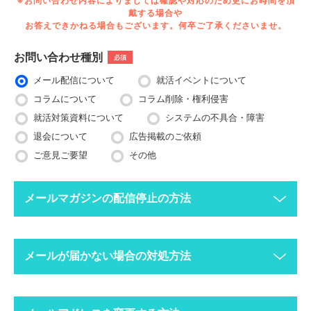
※お問い合わせ内容によりましては確認や対応のため更にお時間を頂
戴する場合や
お答えできかねる場合もございます。何卒ご了承くださいませ。
お問い合わせ種別
必須
メール配信について
就活イベントについて
コラムについて
コラム削除・権利侵害
就活対策資料について
システムの不具合・障害
退会について
広告掲載のご依頼
ご意見ご要望
その他
メールマガジンの配信停止の方法
下記ボタンより、配信停止したいメールアドレスで空メールを送
メールが届かない場合の対処方法
ってください。
配信停止までに2〜3営業日ほどかかる場合がございますのでご
了承ください。
迷惑メールフォルダにメールが振り分けられていま