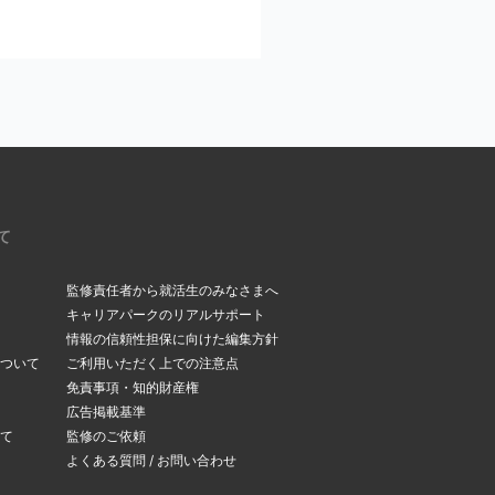
ください。
いるメールアドレスを今
。受信メールボックス
て
監修責任者から就活生のみなさまへ
キャリアパークのリアルサポート
情報の信頼性担保に向けた編集方針
ついて
ご利用いただく上での注意点
できます。
免責事項・知的財産権
変更ページ
」よりメー
広告掲載基準
て
監修のご依頼
よくある質問 / お問い合わせ