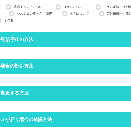
就活イベントについて
コラムについて
コラム削除・権利
システムの不具合・障害
退会について
広告掲載のご依
その他
の配信停止の方法
停止したいメールアドレスで空メールを送ってください。
い場合の対処方法
営業日ほどかかる場合がございますのでご了承ください。
インできる場合は、
マイページ
の設定からも配信停止できます。
フォルダにメールが振り分けられていませんか？
を変更する方法
定をしていなくても、自動で迷惑メールフォルダへ振り分けられる場合
ォルダをご確認ください。
空メールを送信する
クトップページの右上にある
ールが届く場合の確認方法
からログインをしてください。
場合は
こちら
からお問い合わせください
定受信の設定をされていませんか？
ードを忘れた方は
こちら