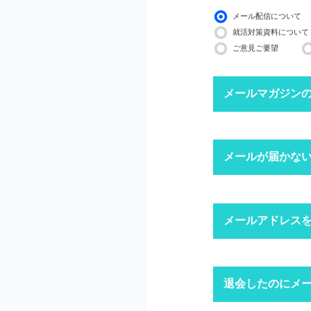
メール配信について
就活対策資料について
ご意見ご要望
メールマガジン
下記ボタンより、配信
メールが届かな
配信停止までに2〜3
※ マイページにログ
迷惑メール
メールアドレス
1
迷惑メール設
迷惑メールフ
キャリアパー
退会したのにメ
1
「ログイン」
上記にて、解決しない
ドメイン指
※ID・パスワ