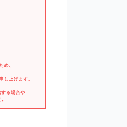
。
ため、
申し上げます。
戴する場合や
せ。