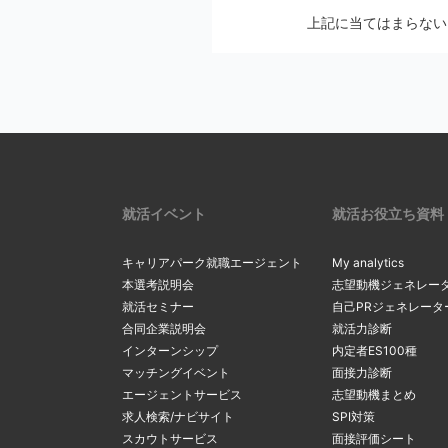
メールの設定画
上記に当てはまらない
2
Softbankの方
メールの配信停止手続
auの方は
こち
マイページの
docomoの方
※ アカウントを別の
リックし、最
2
一度ご確認ください。
確認・変更」
リックしてく
上記にて、解決しない
サーバーの
3
受信メールボ
内のメールを
現在のメール
就活イベント
就活お役立ち資料
3
を希望する場
る
」をクリッ
キャリアパーク就職エージェント
My analytics
間違ったメ
本選考説明会
志望動機ジェネレー
就活セミナー
自己PRジェネレータ
カンマ（，）
「新たなメー
合同企業説明会
就活力診断
4
マイページ内
4
るメールアド
インターンシップ
内定者ES100種
間違ったアド
変更」ボタン
マッチングイベント
面接力診断
ルアドレスの
エージェントサービス
志望動機まとめ
求人検索/ナビサイト
SPI対策
スカウトサービス
面接評価シート