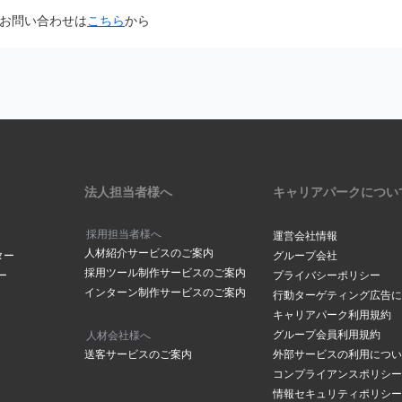
面から「@careerpark.jp」からのメールを受け取るように設定して
お問い合わせは
こちら
から
は
こちら
きには、2～3日程度お時間をいただいております。
ら
サイドバーにある「設定」をク
は
こちら
メールアドレスでつくられている場合もありますので、メールが届いて
下部にある「メールアドレスの
の「手続きを行う」ボタンをク
ださい。
場合は
こちら
からお問い合わせください
メールボックスの容量が超過していませんか？
ックスの容量に空きがないと、メールが受信されない場合がございます
削除し空き容量の確保をお願いします。
アドレスが表示されます。変更
法人担当者様へ
キャリアパークについ
合は「
メールアドレスを変更す
クしてください。
採用担当者様へ
運営会社情報
人材紹介サービスのご案内
ールアドレスご登録されていませんか？
ター
グループ会社
採用ツール制作サービスのご案内
ー
プライバシーポリシー
や、ドット（．）などにお間違いがございませんか？
インターン制作サービスのご案内
ルアドレス」に、登録を希望す
行動ターゲティング広告に
の「
メールアドレスの確認ページ
」にて登録アドレスを確認することが
レスを入力し「メールアドレス
キャリアパーク利用規約
レスを入力されていた場合はマイページメニューの「
メールアドレスの
をクリックしてください。
グループ会員利用規約
人材会社様へ
変更をお願いします。
送客サービスのご案内
外部サービスの利用につい
コンプライアンスポリシー
情報セキュリティポリシー