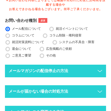
※お問い合わせ内容によりましては確認や対応のため更にお時間を頂
戴する場合や
お答えできかねる場合もございます。何卒ご了承くださいませ。
お問い合わせ種別
必須
メール配信について
就活イベントについて
コラムについて
コラム削除・権利侵害
就活対策資料について
システムの不具合・障害
退会について
広告掲載のご依頼
ご意見ご要望
その他
メールマガジンの配信停止の方法
下記ボタンより、配信停止したいメールアドレスで空メールを送
メールが届かない場合の対処方法
ってください。
配信停止までに2〜3営業日ほどかかる場合がございますのでご
了承ください。
迷惑メールフォルダにメールが振り分けられていま