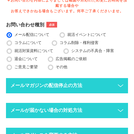
※お問い合わせ内容によりましては確認や対応のため更にお時間を頂
戴する場合や
お答えできかねる場合もございます。何卒ご了承くださいませ。
お問い合わせ種別
必須
メール配信について
就活イベントについて
コラムについて
コラム削除・権利侵害
就活対策資料について
システムの不具合・障害
退会について
広告掲載のご依頼
ご意見ご要望
その他
メールマガジンの配信停止の方法
下記ボタンより、配信停止したいメールアドレスで空メールを送
メールが届かない場合の対処方法
ってください。
配信停止までに2〜3営業日ほどかかる場合がございますのでご
了承ください。
迷惑メールフォルダにメールが振り分けられていま