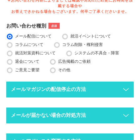
※お問い合わせ内容によりましては確認や対応のため更にお時間を頂
戴する場合や
お答えできかねる場合もございます。何卒ご了承くださいませ。
お問い合わせ種別
必須
メール配信について
就活イベントについて
コラムについて
コラム削除・権利侵害
就活対策資料について
システムの不具合・障害
退会について
広告掲載のご依頼
ご意見ご要望
その他
メールマガジンの配信停止の方法
下記ボタンより、配信停止したいメールアドレスで空メールを送
メールが届かない場合の対処方法
ってください。
配信停止までに2〜3営業日ほどかかる場合がございますのでご
了承ください。
迷惑メールフォルダにメールが振り分けられていま