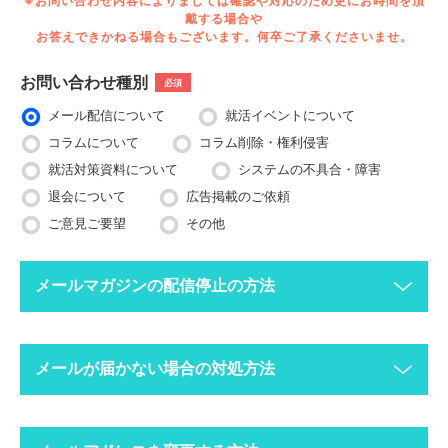
※お問い合わせ内容によりましては確認や対応のため更にお時間を頂
戴する場合や
お答えできかねる場合もございます。何卒ご了承くださいませ。
お問い合わせ種別
必須
メール配信について
就活イベントについて
コラムについて
コラム削除・権利侵害
就活対策資料について
システムの不具合・障害
退会について
広告掲載のご依頼
ご意見ご要望
その他
メールマガジンの配信停止の方法
下記ボタンより、配信停止したいメールアドレスで空メールを送
メールが届かない場合の対処方法
ってください。
配信停止までに2〜3営業日ほどかかる場合がございますのでご
了承ください。
迷惑メールフォルダにメールが振り分けられていま