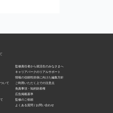
ください。
いるメールアドレスを今
。受信メールボックス
て
監修責任者から就活生のみなさまへ
キャリアパークのリアルサポート
情報の信頼性担保に向けた編集方針
ついて
ご利用いただく上での注意点
できます。
免責事項・知的財産権
変更ページ
」よりメー
広告掲載基準
て
監修のご依頼
よくある質問 / お問い合わせ