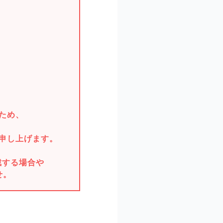
。
ため、
申し上げます。
戴する場合や
せ。