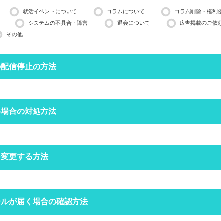
就活イベントについて
コラムについて
コラム削除・権利
システムの不具合・障害
退会について
広告掲載のご依
その他
の配信停止の方法
停止したいメールアドレスで空メールを送ってください。
い場合の対処方法
営業日ほどかかる場合がございますのでご了承ください。
インできる場合は、
マイページ
の設定からも配信停止できます。
フォルダにメールが振り分けられていませんか？
を変更する方法
定をしていなくても、自動で迷惑メールフォルダへ振り分けられる場合
ォルダをご確認ください。
空メールを送信する
クトップページの右上にある
ールが届く場合の確認方法
からログインをしてください。
場合は
こちら
からお問い合わせください
定受信の設定をされていませんか？
ードを忘れた方は
こちら