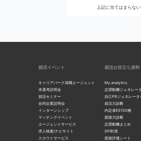
メールの設定画
上記に当てはまらない
2
Softbankの方
メールの配信停止手続
auの方は
こち
マイページの
docomoの方
※ アカウントを別の
リックし、最
2
一度ご確認ください。
確認・変更」
リックしてく
上記にて、解決しない
サーバーの
3
受信メールボ
内のメールを
現在のメール
就活イベント
就活お役立ち資料
3
を希望する場
る
」をクリッ
キャリアパーク就職エージェント
My analytics
間違ったメ
本選考説明会
志望動機ジェネレー
就活セミナー
自己PRジェネレータ
カンマ（，）
「新たなメー
合同企業説明会
就活力診断
4
マイページ内
4
るメールアド
インターンシップ
内定者ES100種
間違ったアド
変更」ボタン
マッチングイベント
面接力診断
ルアドレスの
エージェントサービス
志望動機まとめ
求人検索/ナビサイト
SPI対策
スカウトサービス
面接評価シート