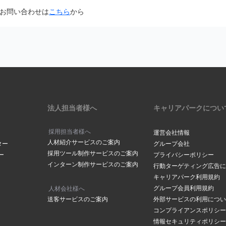
面から「@careerpark.jp」からのメールを受け取るように設定して
お問い合わせは
こちら
から
は
こちら
きには、2～3日程度お時間をいただいております。
ら
サイドバーにある「設定」をク
は
こちら
メールアドレスでつくられている場合もありますので、メールが届いて
下部にある「メールアドレスの
の「手続きを行う」ボタンをク
ださい。
場合は
こちら
からお問い合わせください
メールボックスの容量が超過していませんか？
ックスの容量に空きがないと、メールが受信されない場合がございます
削除し空き容量の確保をお願いします。
アドレスが表示されます。変更
法人担当者様へ
キャリアパークについ
合は「
メールアドレスを変更す
クしてください。
採用担当者様へ
運営会社情報
人材紹介サービスのご案内
ールアドレスご登録されていませんか？
ター
グループ会社
採用ツール制作サービスのご案内
ー
プライバシーポリシー
や、ドット（．）などにお間違いがございませんか？
インターン制作サービスのご案内
ルアドレス」に、登録を希望す
行動ターゲティング広告に
の「
メールアドレスの確認ページ
」にて登録アドレスを確認することが
レスを入力し「メールアドレス
キャリアパーク利用規約
レスを入力されていた場合はマイページメニューの「
メールアドレスの
をクリックしてください。
グループ会員利用規約
人材会社様へ
変更をお願いします。
送客サービスのご案内
外部サービスの利用につい
コンプライアンスポリシー
情報セキュリティポリシー