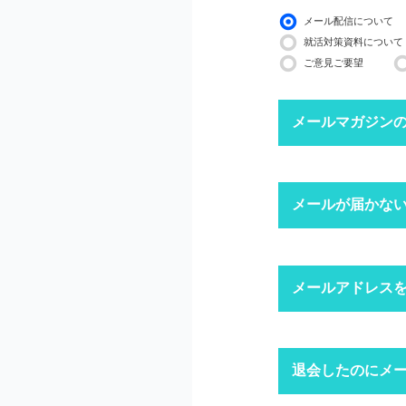
メール配信について
就活対策資料について
ご意見ご要望
メールマガジン
下記ボタンより、配信
メールが届かな
配信停止までに2〜3
※ マイページにログ
迷惑メール
メールアドレス
1
迷惑メール設
迷惑メールフ
キャリアパー
退会したのにメ
1
「ログイン」
上記にて、解決しない
ドメイン指
※ID・パスワ