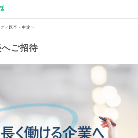
イク＜既卒・中途＞
談へご招待