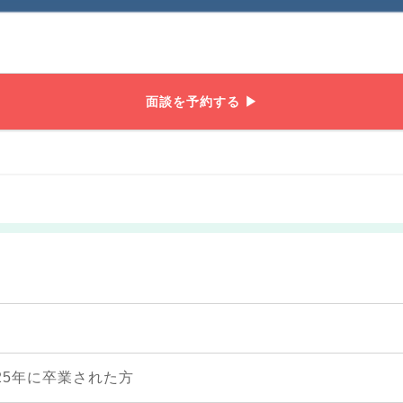
面談を予約する ▶
025年に卒業された方