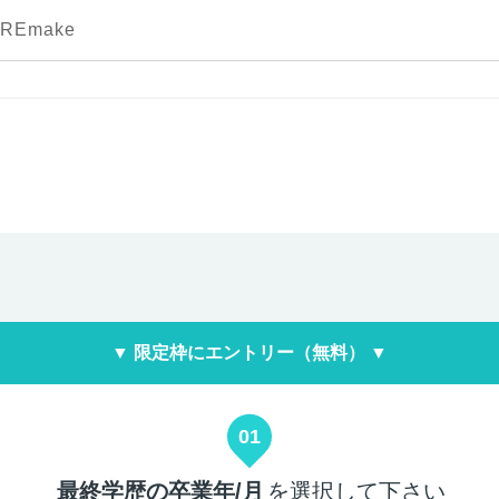
Emake
▼ 限定枠にエントリー（無料） ▼
01
最終学歴の卒業年/月
を選択して下さい