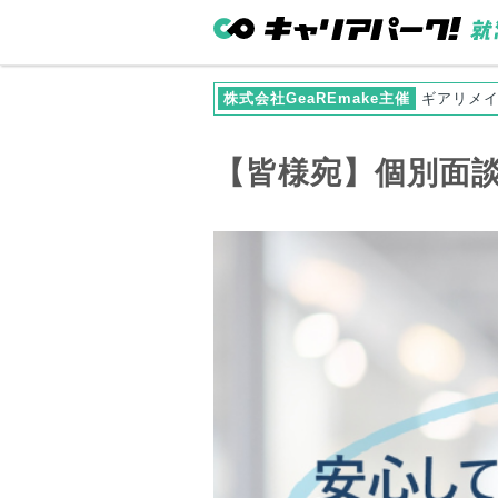
株式会社GeaREmake主催
ギアリメ
【
皆様
宛】個別面