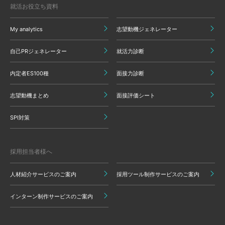
就活お役立ち資料
My analytics
志望動機ジェネレーター
自己PRジェネレーター
就活力診断
内定者ES100種
面接力診断
志望動機まとめ
面接評価シート
SPI対策
採用担当者様へ
人材紹介サービスのご案内
採用ツール制作サービスのご案内
インターン制作サービスのご案内