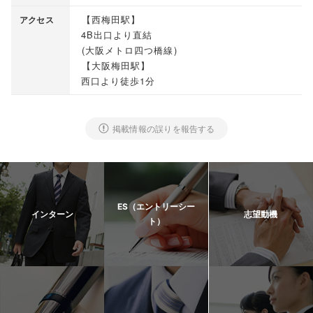
【
西梅田駅
】
アクセス
4B出口より直結
(
大阪メトロ四つ橋線
)
【
大阪梅田駅
】
西口より徒歩1分
掲載情報の誤りを報告する
ES（エントリーシー
インターン
志望動機
ト）