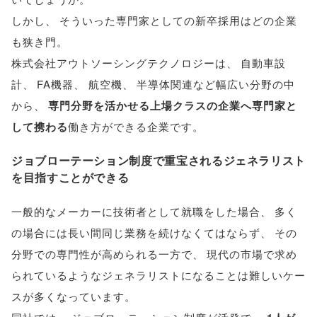
しかし
、
そういった専門家としての新卒採用はどの企業
も狭き門
。
株式会社アウトソーシングテクノロジーは
、
自動車設
計
、
FA機器
、
航空機
、
半導体関連など幅広い分野の中
から
、
専門分野を活かせる上場クラスの企業へ専門家と
して携わる
働き方ができる企業です
。
ジョブローテーション制度で重宝されるジェネラリスト
を目指すことができる
一般的なメーカーに技術者として就職をした場合
、
多く
の場合には長い間同じ業務を続けなくてはならず
、
その
分野での専門性が高められる一方で
、
現代の市場で求め
られているようなジェネラリストになることは難しいケー
スが多くなっています
。