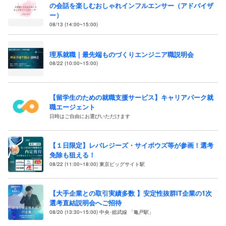
の会話を楽しむおしゃれインフルエンサー（アドバイザ
ー）
08/13 (14:00~15:00)
理系就職｜最先端ものづくりエンジニア職説明会
08/22 (10:00~15:00)
【留学生のための就職支援サービス】キャリアパーク就
職エージェント
日時はご自由にお選びいただけます
【１日限定】レバレジーズ・サイボウズ等が参画！選考
免除も狙える！
08/22 (11:00~18:00) 東京ビッグサイト駅
【大手企業との取引実績多数 】安定性抜群IT企業の1次
選考直結説明会へご招待
08/20 (13:30~15:00) 中央･総武線 「亀戸駅」