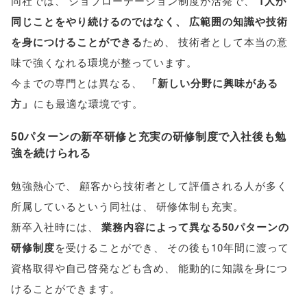
同社では
、
ジョブローテーション制度が活発で
、
1人が
同じことをやり続けるのではなく
、
広範囲の知識や技術
を身につけることができる
ため
、
技術者として本当の意
味で強くなれる環境が整っています
。
今までの専門とは異なる
、
「
新しい分野に興味がある
方
」
にも最適な環境です
。
50パターンの新卒研修と充実の研修制度で入社後も勉
強を続けられる
勉強熱心で
、
顧客から技術者として評価される人が多く
所属しているという同社は
、
研修体制も充実
。
新卒入社時には
、
業務内容によって異なる50パターンの
研修制度
を受けることができ
、
その後も10年間に渡って
資格取得や自己啓発なども含め
、
能動的に知識を身につ
けることができます
。