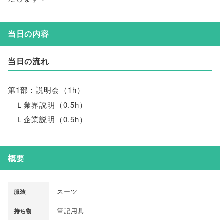
当日の内容
当日の流れ
第1部：説明会
（
1h
）
Ｌ業界説明
（
0.5h
）
Ｌ企業説明
（
0.5h
）
概要
スーツ
服装
筆記用具
持ち物