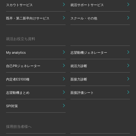
スカウトサービス
就活サポートサービス
既卒・第二新卒向けサービス
スクール・その他
就活お役立ち資料
My analytics
志望動機ジェネレーター
自己PRジェネレーター
就活力診断
内定者ES100種
面接力診断
志望動機まとめ
面接評価シート
SPI対策
採用担当者様へ