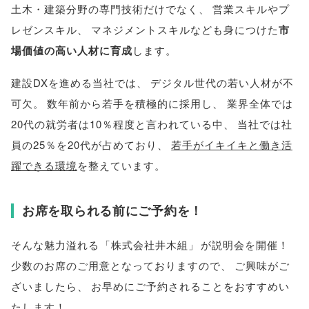
土木・建築分野の専門技術だけでなく
、
営業スキルやプ
レゼンスキル
、
マネジメントスキルなども身につけた
市
場価値の高い人材に育成
します
。
建設DXを進める当社では
、
デジタル世代の若い人材が不
可欠
。
数年前から若手を積極的に採用し
、
業界全体では
20代の就労者は10％程度と言われている中
、
当社では社
員の25％を20代が占めており
、
若手がイキイキと働き活
躍できる環境
を整えています
。
お席を取られる前にご予約を！
そんな魅力溢れる
「
株式会社井木組
」
が説明会を開催！
少数のお席のご用意となっておりますので
、
ご興味がご
ざいましたら
、
お早めにご予約されることをおすすめい
たします！