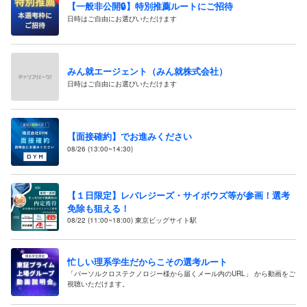
【一般非公開🔒️】特別推薦ルートにご招待
日時はご自由にお選びいただけます
みん就エージェント（みん就株式会社）
日時はご自由にお選びいただけます
【面接確約】でお進みください
08/26 (13:00~14:30)
【１日限定】レバレジーズ・サイボウズ等が参画！選考
免除も狙える！
08/22 (11:00~18:00) 東京ビッグサイト駅
忙しい理系学生だからこその選考ルート
「パーソルクロステクノロジー様から届くメール内のURL」 から動画をご
視聴いただけます。