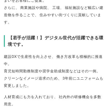
まいをお客様にご提案
。
さらに
、
商業施設や病院
、
工場
、
福祉施設など幅広い建
造物を作ることで
、
住みやすい街づくりに貢献していま
す
。
【
若手が活躍！
】
デジタル世代が活躍できる環
境です
。
建設DXで生産性を向上させ
、
働き方改革も積極的に推進
中
。
育児短時間勤務制度や奨学金助成制度などはその一例
。
クリーンなイメージ追求のため
、
3年前にユニフォームも
変更しました
。
人材育成にも力を入れており
、
社内外の研修機会を多数
用意
。