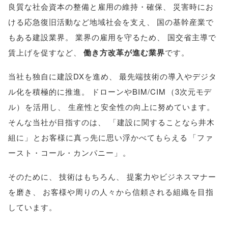
良質な社会資本の整備と雇用の維持・確保
、
災害時にお
ける応急復旧活動など地域社会を支え
、
国の基幹産業で
もある建設業界
。
業界の雇用を守るため
、
国交省主導で
賃上げを促すなど
、
働き方改革が進む業界
です
。
当社も独自に建設DXを進め
、
最先端技術の導入やデジタ
ル化を積極的に推進
。
ドローンやBIM/CIM
（
3次元モデ
ル
）
を活用し
、
生産性と安全性の向上に努めています
。
そんな当社が目指すのは
、
「
建設に関することなら井木
組に
」
とお客様に真っ先に思い浮かべてもらえる
「
ファ
ースト・コール・カンパニー
」
。
そのために
、
技術はもちろん
、
提案力やビジネスマナー
を磨き
、
お客様や周りの人々から信頼される組織を目指
しています
。