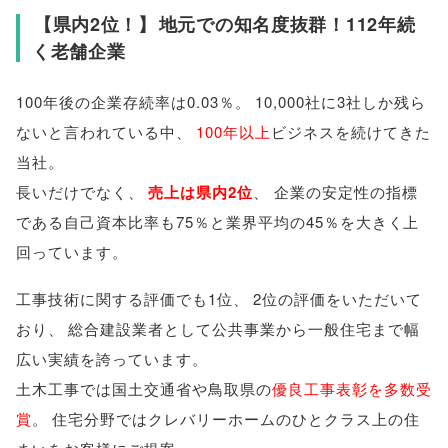
【
県内2位！
】
地元での知名度抜群！112年続
く老舗企業
100年後の企業存続率は0.03％
。
10,000社に3社しか残ら
ないと言われている中
、
100年以上
ビジネスを続けてきた
当社
。
長いだけでなく
、
売上は県内2位
、
企業の安定性の指標
である自己資本比率も75％と業界平均の45％を大きく上
回っています
。
工事技術に関する評価でも1位
、
2位の評価をいただいて
おり
、
総合建設業者として公共事業から一般住宅まで幅
広い実績を誇っています
。
土木工事では国土交通省や鳥取県の
優良工事表彰を多数受
賞
。
住宅分野ではクレバリーホームのひとクラス上の住