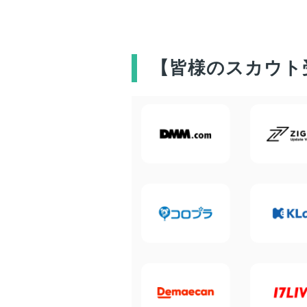
【
皆様
のスカウト