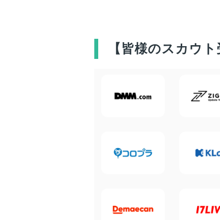
【
皆様
のスカウト