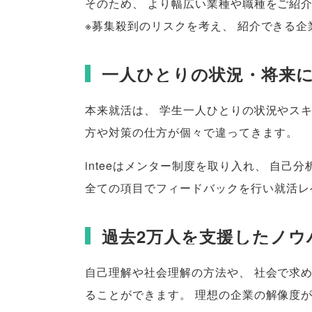
そのため
、
より幅広い業種や職種をご紹
※募集殺到のリスクを考え
、
紹介できる企
一人ひとりの状況・将来
本来就活は
、
学生一人ひとりの状況やス
方や対策の仕方が個々で違ってきます
。
inteeはメンター制度を取り入れ
、
自己分
全ての項目でフィードバックを行い就活レ
過去2万人を支援したノウ
自己理解や社会理解の方法や
、
社会で求
ることができます
。
理想の企業の解像度