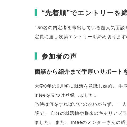
“先着順”でエントリーを
150名の内定者を輩出している超人気面談
定員に達し次第エントリーを締め切ります
参加者の声
面談から紹介まで手厚いサポート
大学3年の6月頃に就活を意識し始め
、
手
inteeを見つけ登録しました
。
当時は何をすればいいのかわからず
、
一
談で
、
自分の就活軸や将来のキャリアプ
ました
。
また
、
inteeのメンターさん