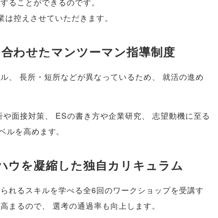
介することができるのです
。
業は控えさせていただきます
。
に合わせたマンツーマン指導制度
キル
、
長所・短所などが異なっているため
、
就活の進め
析や面接対策
、
ESの書き方や企業研究
、
志望動機に至る
ベルを高めます
。
ハウを凝縮した独自カリキュラム
められるスキルを学べる全6回のワークショップを受講す
が高まるので
、
選考の通過率も向上します
。