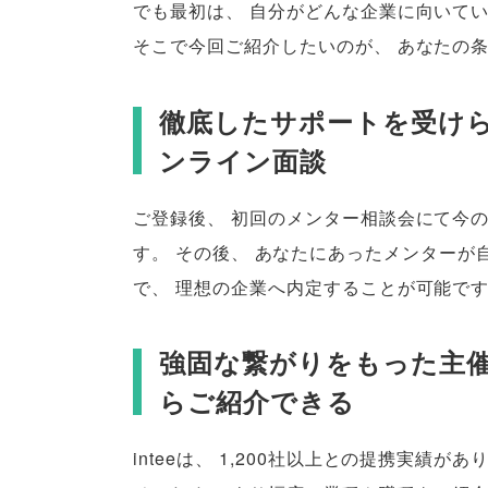
でも最初は
、
自分がどんな企業に向いて
そこで今回ご紹介したいのが
、
あなたの
徹底したサポートを受けら
ンライン面談
ご登録後
、
初回のメンター相談会にて今
す
。
その後
、
あなたにあったメンターが
で
、
理想の企業へ内定することが可能で
強固な繋がりをもった主
らご紹介できる
inteeは
、
1,200社以上との提携実績があ