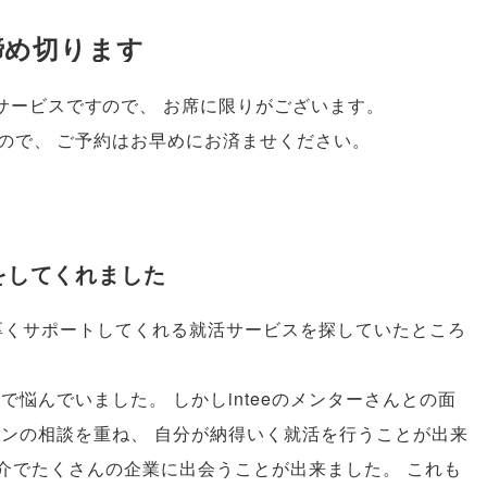
締め切ります
サービスですので
、
お席に限りがございます
。
ので
、
ご予約はお早めにお済ませください
。
をしてくれました
厚くサポートしてくれる就活サービスを探していたところ
人で悩んでいました
。
しかしinteeのメンターさんとの面
ランの相談を重ね
、
自分が納得いく就活を行うことが出来
の紹介でたくさんの企業に出会うことが出来ました
。
これも