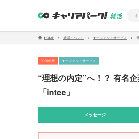
›
›
›
HOME
就活イベント
エージェントサービス
“
2026年卒
エージェントサービス
“理想の内定”へ！？ 有名
「
intee
」
メッセージ