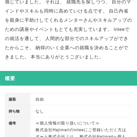
感じていました
。
それは
、
就職先を探しつつ
、
自分のマ
インドやスキルも同時に高めていける点です
。
自己内省
を親身に手助けしてくれるメンターさんやスキルアップの
ための講座やイベントもとても充実しています
。
inteeで
の就活を通して
、
人間的な部分でのスキルアップができ
たからこそ
、
納得のいく企業への就職を決めることがで
きました
。
本当にありがとうございました
。
概要
自由
服装
なし
持ち物
≪個人情報の取り扱いについて≫
備考
株式会社Hajimariのinteeにご登録いただく方は
ポート株式会社より
、
株式会社Hajimariへ個人