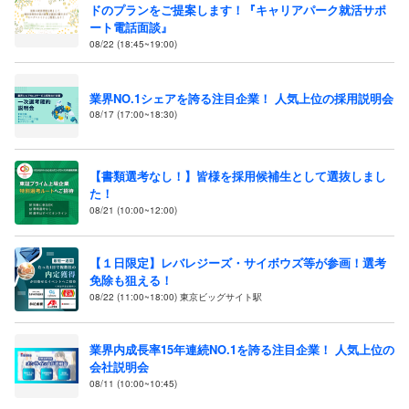
ドのプランをご提案します！『キャリアパーク就活サポ
ート電話面談』
08/22 (18:45~19:00)
業界NO.1シェアを誇る注目企業！ 人気上位の採用説明会
08/17 (17:00~18:30)
【書類選考なし！】皆様を採用候補生として選抜しまし
た！
08/21 (10:00~12:00)
【１日限定】レバレジーズ・サイボウズ等が参画！選考
免除も狙える！
08/22 (11:00~18:00) 東京ビッグサイト駅
業界内成長率15年連続NO.1を誇る注目企業！ 人気上位の
会社説明会
08/11 (10:00~10:45)