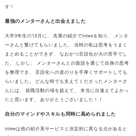
す！
最強のメンターさんと出会えました
大学3年生の12月に
、
先輩の紹介でinteeを知り
、
メンタ
ーさんと繋げてもらいました
。
当時の私は思考をうまく
まとめることができず
、
なおかつ言語化が大の苦手でし
た
。
しかし
、
メンターさんとの面談を通じて自身の思考
を整理でき
、
言語化への道のりを手厚くサポートしても
らいました
。
どんな時でも支えてくださったメンターさ
んには
、
就職活動の域を超えて
、
本当に出逢えてよかっ
たと思います
。
ありがとうございました！！
自分のマインドやスキルも同時に高められました
inteeは他の紹介系サービスと決定的に異なる点があると