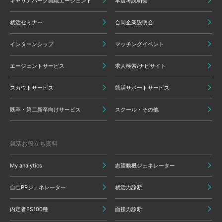
キャリアパーク就職エージェント
本選考説明会
就活セミナー
合同企業説明会
インターンシップ
マッチングイベント
エージェントサービス
求人検索/ナビサイト
スカウトサービス
就活サポートサービス
既卒・第二新卒向けサービス
スクール・その他
就活お役立ち資料
My analytics
志望動機ジェネレーター
自己PRジェネレーター
就活力診断
内定者ES100種
面接力診断