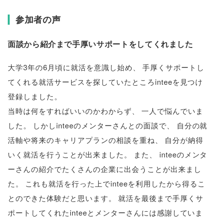
参加者の声
面談から紹介まで手厚いサポートをしてくれました
大学3年の6月頃に就活を意識し始め
、
手厚くサポートし
てくれる就活サービスを探していたところinteeを見つけ
登録しました
。
当時は何をすればいいのかわからず
、
一人で悩んでいま
した
。
しかしinteeのメンターさんとの面談で
、
自分の就
活軸や将来のキャリアプランの相談を重ね
、
自分が納得
いく就活を行うことが出来ました
。
また
、
inteeのメンタ
ーさんの紹介でたくさんの企業に出会うことが出来まし
た
。
これも就活を行った上でinteeを利用したから得るこ
とのできた体験だと思います
。
就活を最後まで手厚くサ
ポートしてくれたinteeとメンターさんには感謝していま