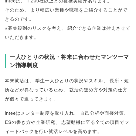
inteeは
、
1,200社以上との提携実績があります
。
そのため
、
より幅広い業種や職種をご紹介することがで
きるのです
。
※募集殺到のリスクを考え
、
紹介できる企業は控えさせて
いただきます
。
一人ひとりの状況・将来に合わせたマンツーマ
ン指導制度
本来就活は
、
学生一人ひとりの状況やスキル
、
長所・短
所などが異なっているため
、
就活の進め方や対策の仕方
が個々で違ってきます
。
inteeはメンター制度を取り入れ
、
自己分析や面接対策
、
ESの書き方や企業研究
、
志望動機に至る全ての項目でフ
ィードバックを行い就活レベルを高めます
。