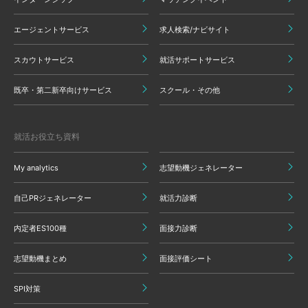
エージェントサービス
求人検索/ナビサイト
スカウトサービス
就活サポートサービス
既卒・第二新卒向けサービス
スクール・その他
就活お役立ち資料
My analytics
志望動機ジェネレーター
自己PRジェネレーター
就活力診断
内定者ES100種
面接力診断
志望動機まとめ
面接評価シート
SPI対策