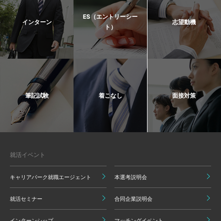
ES（エントリーシー
インターン
志望動機
ト）
筆記試験
着こなし
面接対策
就活イベント
キャリアパーク就職エージェント
本選考説明会
就活セミナー
合同企業説明会
インターンシップ
マッチングイベント