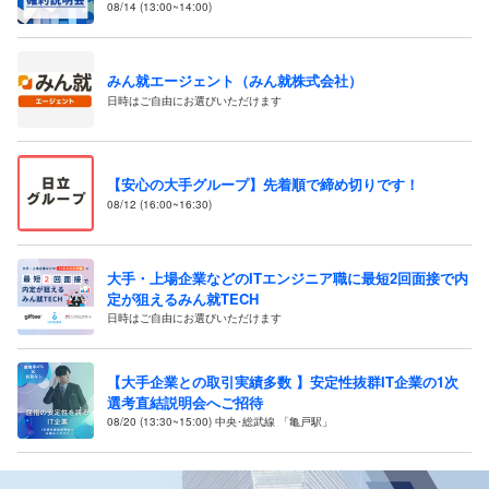
08/14 (13:00~14:00)
みん就エージェント（みん就株式会社）
日時はご自由にお選びいただけます
【安心の大手グループ】先着順で締め切りです！
08/12 (16:00~16:30)
大手・上場企業などのITエンジニア職に最短2回面接で内
定が狙えるみん就TECH
日時はご自由にお選びいただけます
【大手企業との取引実績多数 】安定性抜群IT企業の1次
選考直結説明会へご招待
08/20 (13:30~15:00) 中央･総武線 「亀戸駅」