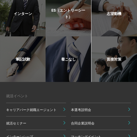
ES（エントリーシー
インターン
志望動機
ト）
筆記試験
着こなし
面接対策
就活イベント
キャリアパーク就職エージェント
本選考説明会
就活セミナー
合同企業説明会
インターンシップ
マッチングイベント