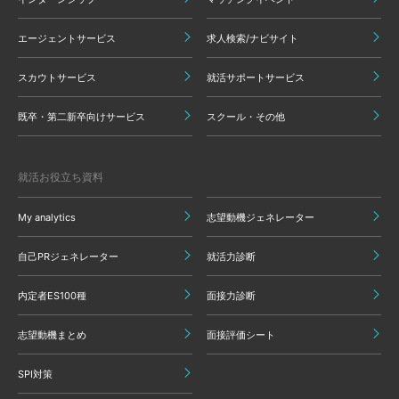
エージェントサービス
求人検索/ナビサイト
スカウトサービス
就活サポートサービス
既卒・第二新卒向けサービス
スクール・その他
就活お役立ち資料
My analytics
志望動機ジェネレーター
自己PRジェネレーター
就活力診断
内定者ES100種
面接力診断
志望動機まとめ
面接評価シート
SPI対策