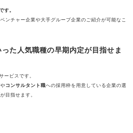
です
。
ガベンチャー企業や大手グループ企業のご紹介が可能なこ
いった人気職種の早期内定が目指せま
サービスです
。
職
や
コンサルタント職
への採用枠を用意している企業の選
プが目指せます
。