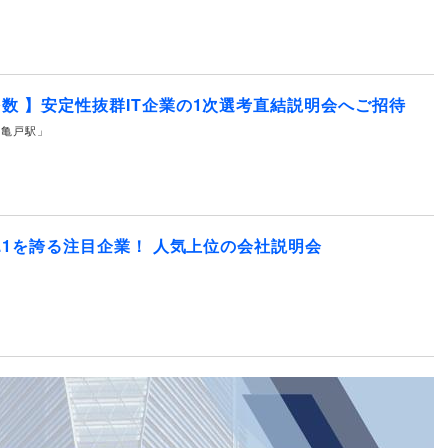
数 】安定性抜群IT企業の1次選考直結説明会へご招待
線 「亀戸駅」
.1を誇る注目企業！ 人気上位の会社説明会