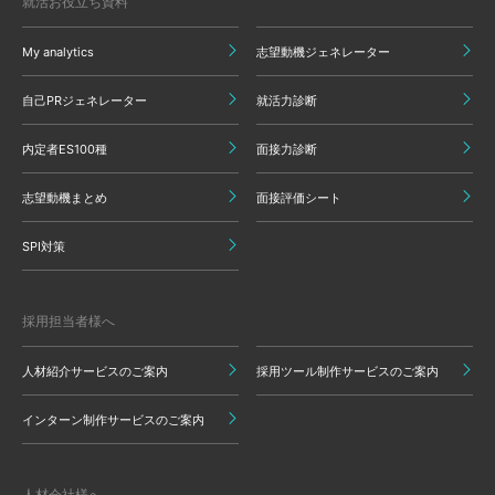
就活お役立ち資料
My analytics
志望動機ジェネレーター
自己PRジェネレーター
就活力診断
内定者ES100種
面接力診断
志望動機まとめ
面接評価シート
SPI対策
採用担当者様へ
人材紹介サービスのご案内
採用ツール制作サービスのご案内
インターン制作サービスのご案内
人材会社様へ