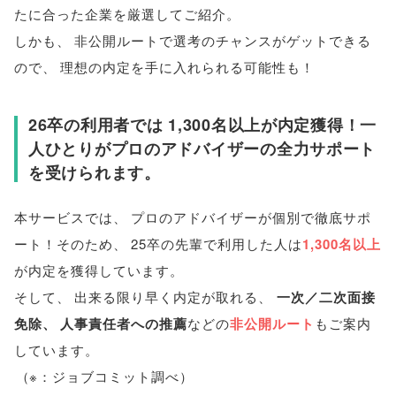
たに合った企業を厳選してご紹介
。
しかも
、
非公開ルートで選考のチャンスがゲットできる
ので
、
理想の内定を手に入れられる可能性も！
26卒の利用者では 1,300名以上が内定獲得！一
人ひとりがプロのアドバイザーの全力サポート
を受けられます
。
本サービスでは
、
プロのアドバイザーが個別で徹底サポ
ート！そのため
、
25卒の先輩で利用した人は
1,300名以上
が内定を獲得しています
。
そして
、
出来る限り早く内定が取れる
、
一次／二次面接
免除
、
人事責任者への推薦
などの
非公開ルート
もご案内
しています
。
（
※：ジョブコミット調べ
）