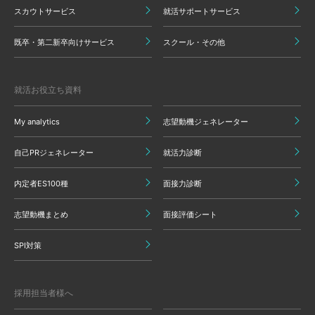
スカウトサービス
就活サポートサービス
既卒・第二新卒向けサービス
スクール・その他
就活お役立ち資料
My analytics
志望動機ジェネレーター
自己PRジェネレーター
就活力診断
内定者ES100種
面接力診断
志望動機まとめ
面接評価シート
SPI対策
採用担当者様へ