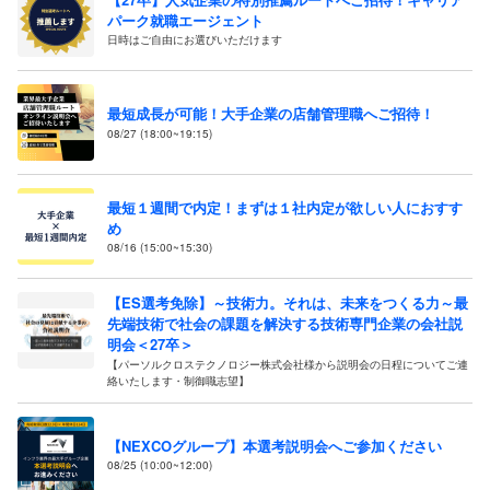
パーク就職エージェント
日時はご自由にお選びいただけます
最短成長が可能！大手企業の店舗管理職へご招待！
08/27 (18:00~19:15)
最短１週間で内定！まずは１社内定が欲しい人におすす
め
08/16 (15:00~15:30)
【ES選考免除】～技術力。それは、未来をつくる力～最
先端技術で社会の課題を解決する技術専門企業の会社説
明会＜27卒＞
【パーソルクロステクノロジー株式会社様から説明会の日程についてご連
絡いたします・制御職志望】
【NEXCOグループ】本選考説明会へご参加ください
08/25 (10:00~12:00)