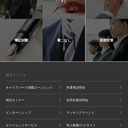
ト）
筆記試験
着こなし
面接対策
就活イベント
キャリアパーク就職エージェント
本選考説明会
就活セミナー
合同企業説明会
インターンシップ
マッチングイベント
エージェントサービス
求人検索/ナビサイト