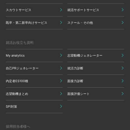
スカウトサービス
就活サポートサービス
既卒・第二新卒向けサービス
スクール・その他
就活お役立ち資料
My analytics
志望動機ジェネレーター
自己PRジェネレーター
就活力診断
内定者ES100種
面接力診断
志望動機まとめ
面接評価シート
SPI対策
採用担当者様へ