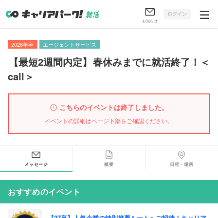
ログイン
お知らせ
2026年卒
エージェントサービス
【
最短2週間内定
】
春休みまでに就活終了！＜
call＞
こちらのイベントは終了しました。
イベントの詳細はページ下部をご確認ください。
メッセージ
概要
日程・場所
おすすめのイベント
【27卒】人気企業の特別推薦ルートへご招待！キャリア