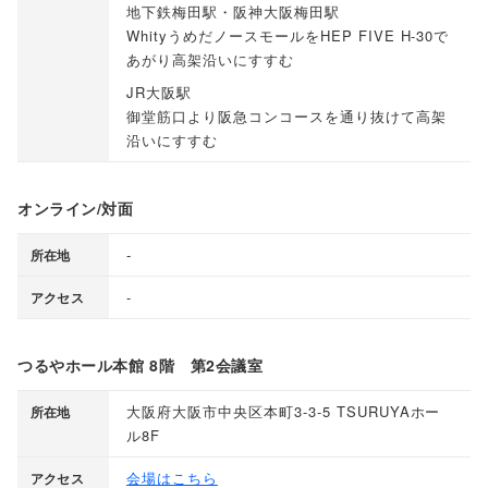
地下鉄梅田駅・阪神大阪梅田駅
WhityうめだノースモールをHEP FIVE H-30で
あがり高架沿いにすすむ
JR大阪駅
御堂筋口より阪急コンコースを通り抜けて高架
沿いにすすむ
オンライン/対面
-
所在地
-
アクセス
つるやホール本館 8階 第2会議室
大阪府大阪市中央区本町3-3-5 TSURUYAホー
所在地
ル8F
会場はこちら
アクセス