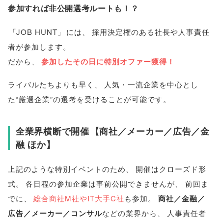
参加すれば非公開選考ルートも！？
「
JOB HUNT
」
には
、
採用決定権のある社長や人事責任
者が参加します
。
だから
、
参加したその日に特別オファー獲得！
ライバルたちよりも早く
、
人気・一流企業を中心とし
た“厳選企業”の選考を受けることが可能です
。
全業界横断で開催
【
商社／メーカー／広告／金
融 ほか
】
上記のような特別イベントのため
、
開催はクローズド形
式
。
各日程の参加企業は事前公開できませんが
、
前回ま
でに
、
総合商社M社やIT大手C社
も参加
。
商社／金融／
広告／メーカー／コンサル
などの業界から
、
人事責任者