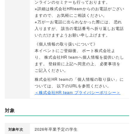
ンラインのセミナーも行っております
。
※詳細は株式会社HRteamからのお電話がござい
ますので
、
お気軽にご相談ください
。
※万が一お電話に出られなかった際には
、
恐れ
入りますが
、
該当の電話番号へ折り返しお電話
いただけますようお願い申し上げます
。
《個人情報の取り扱いについて》
本イベントにご登録後
、
ポート株式会社よ
り
、
株式会社HR teamへ個人情報を提供いたし
ます
。
登録前に上記へ同意の上
、
必要事項を
ご記入ください
。
株式会社HR teamの
「
個人情報の取り扱い
」
に
ついては
、
以下のURLを参照ください
。
＜株式会社HR team プライバシーポリシー＞
対象
2026年卒業予定の学生
対象年次