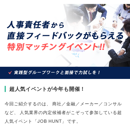
超人気イベントが今年も開催！
今回ご紹介するのは
、
商社／金融／メーカー／コンサル
など
、
人気業界の内定候補者がこぞって参加している超
人気イベント
「
JOB HUNT
」
です
。