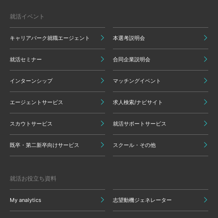
就活イベント
キャリアパーク就職エージェント
本選考説明会
就活セミナー
合同企業説明会
インターンシップ
マッチングイベント
エージェントサービス
求人検索/ナビサイト
スカウトサービス
就活サポートサービス
既卒・第二新卒向けサービス
スクール・その他
就活お役立ち資料
My analytics
志望動機ジェネレーター