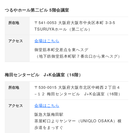
つるやホール第二ビル 5階会議室
〒541-0053 大阪府大阪市中央区本町 3-3-5
所在地
TSURUYAホール
（
第二ビル
）
会場はこちら
アクセス
御堂筋本町交差点を東へスグ
（
地下鉄御堂筋本町駅７番出口から東へスグ
）
梅田センタービル J+K会議室（16階）
〒530-0015 大阪府大阪市北区中崎西２丁目４
所在地
−１２ 梅田センタービル J+K会議室
（
16階
）
会場はこちら
アクセス
阪急大阪梅田駅
茶屋町口よりヤンマー
（
UNIQLO OSAKA
）
横
歩道をまっすぐ