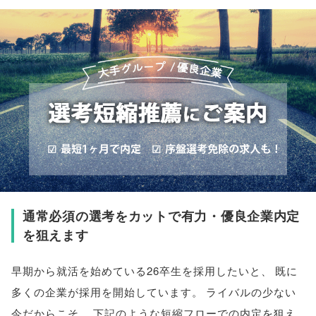
通常必須の選考をカットで有力・優良企業内定
を狙えます
早期から就活を始めている26卒生を採用したいと
、
既に
多くの企業が採用を開始しています
。
ライバルの少ない
今だからこそ
、
下記のような短縮フローでの内定を狙え