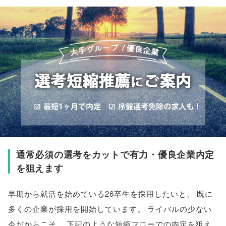
通常必須の選考をカットで有力・優良企業内定
を狙えます
早期から就活を始めている26卒生を採用したいと
、
既に
多くの企業が採用を開始しています
。
ライバルの少ない
今だからこそ
、
下記のような短縮フローでの内定を狙え