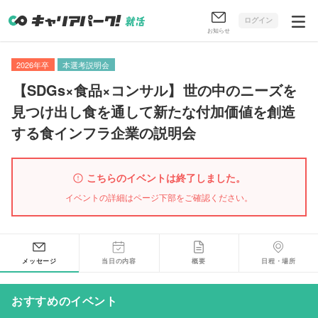
ログイン
お知らせ
2026年卒
本選考説明会
【
SDGs×食品×コンサル
】
世の中のニーズを
見つけ出し食を通して新たな付加価値を創造
する食インフラ企業の説明会
こちらのイベントは終了しました。
イベントの詳細はページ下部をご確認ください。
メッセージ
当日の内容
概要
日程・場所
おすすめのイベント