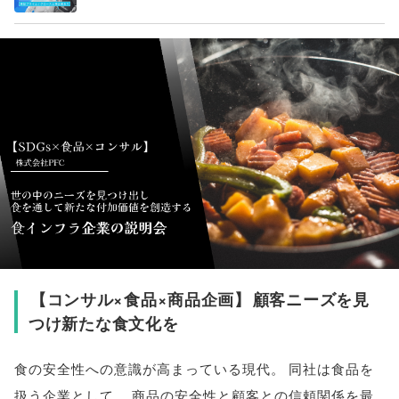
【
コンサル×食品×商品企画
】
顧客ニーズを見
つけ新たな食文化を
食の安全性への意識が高まっている現代
。
同社は食品を
扱う企業として
、
商品の安全性と顧客との信頼関係を最