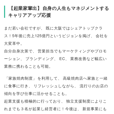
【
起業家輩出
】
自身の人生もマネジメントする
キャリアアップ応援
まだ若い会社ですが
、
既に大阪ではシェアトップクラ
ス！5年後に売上125億円というビジョンを掲げ
、
会社を
大変革中
。
自分自身次第で
、
営業担当でもマーケティングやプロモ
ーション
、
ブランディング
、
EC
、
業務改善など幅広い
業務に携わることも可能
。
「
家族焼肉制度
」
を利用して
、
高級焼肉店へ家族と一緒
に食事に行き
、
リフレッシュしながら
、
流行りのお店の
傾向を学び仕事に活かせることも
。
起業支援も積極的に行っており
、
独立支援制度によりこ
れまでも３名が起業し経営者に！今後は
、
新規事業にも