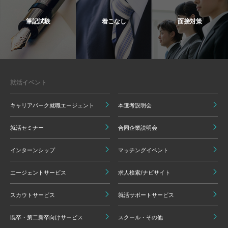
筆記試験
着こなし
面接対策
就活イベント
キャリアパーク就職エージェント
本選考説明会
就活セミナー
合同企業説明会
インターンシップ
マッチングイベント
エージェントサービス
求人検索/ナビサイト
スカウトサービス
就活サポートサービス
既卒・第二新卒向けサービス
スクール・その他