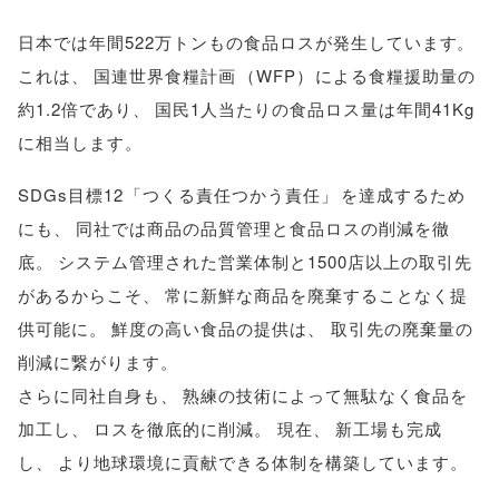
日本では年間522万トンもの食品ロスが発生しています
。
これは
、
国連世界食糧計画
（
WFP
）
による食糧援助量の
約1.2倍であり
、
国民1人当たりの食品ロス量は年間41Kg
に相当します
。
SDGs目標12
「
つくる責任つかう責任
」
を達成するため
にも
、
同社では商品の品質管理と食品ロスの削減を徹
底
。
システム管理された営業体制と1500店以上の取引先
があるからこそ
、
常に新鮮な商品を廃棄することなく提
供可能に
。
鮮度の高い食品の提供は
、
取引先の廃棄量の
削減に繋がります
。
さらに同社自身も
、
熟練の技術によって無駄なく食品を
加工し
、
ロスを徹底的に削減
。
現在
、
新工場も完成
し
、
より地球環境に貢献できる体制を構築しています
。