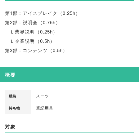
第1部：アイスブレイク
（
0.25h
）
第2部：説明会
（
0.75h
）
Ｌ業界説明
（
0.25h
）
Ｌ企業説明
（
0.5h
）
第3部：コンテンツ
（
0.5h
）
概要
スーツ
服装
筆記用具
持ち物
対象