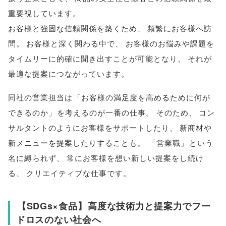
重要視しています
。
お客様と強固な信頼関係を築くため
、
頻繁にお客様へ訪
問
。
お客様と深く関わる中で
、
お客様のお悩みや課題を
タイムリーに的確に聞き出すことが可能となり
、
それが
最適な提案につながっています
。
同社の営業担当は
「
お客様の満足度を高めるために何が
できるのか
」
を考えるのが一番の仕事
。
そのため
、
コン
サルタントのようにお客様をサポートしたり
、
新商材や
新メニューを提案したりすることも
。
「
営業職
」
という
名に縛られず
、
常にお客様を想い新しい提案をし続け
る
、
クリエイティブな仕事です
。
【
SDGs×食品
】
高度な技術力と提案力でフー
ドロスのない社会へ