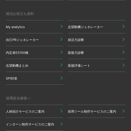
就活お役立ち資料
My analytics
志望動機ジェネレーター
自己PRジェネレーター
就活力診断
内定者ES100種
面接力診断
志望動機まとめ
面接評価シート
SPI対策
採用担当者様へ
人材紹介サービスのご案内
採用ツール制作サービスのご案内
インターン制作サービスのご案内