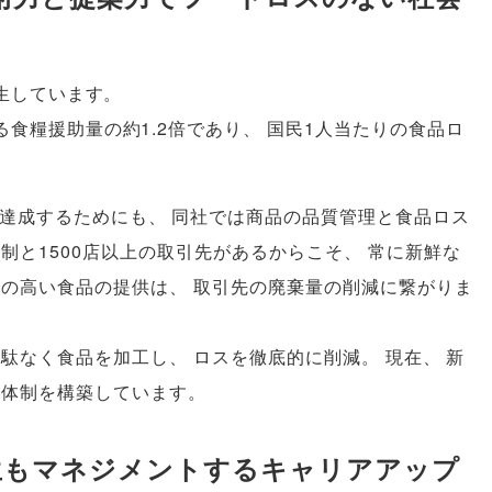
生しています
。
る食糧援助量の約1.2倍であり
、
国民1人当たりの食品ロ
達成するためにも
、
同社では商品の品質管理と食品ロス
制と1500店以上の取引先があるからこそ
、
常に新鮮な
度の高い食品の提供は
、
取引先の廃棄量の削減に繋がりま
無駄なく食品を加工し
、
ロスを徹底的に削減
。
現在
、
新
る体制を構築しています
。
生もマネジメントするキャリアアップ