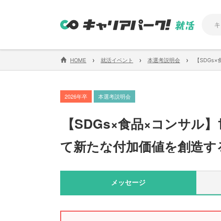
›
›
›
HOME
就活イベント
本選考説明会
【SDGs
2026年卒
本選考説明会
【
SDGs×食品×コンサル
】
て新たな付加価値を創造す
メッセージ