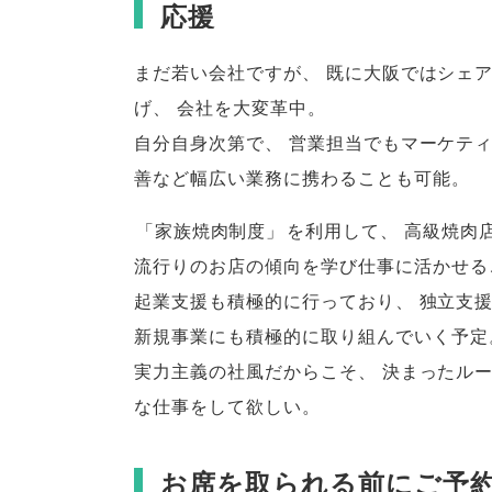
応援
まだ若い会社ですが
、
既に大阪ではシェア
げ
、
会社を大変革中
。
自分自身次第で
、
営業担当でもマーケテ
善など幅広い業務に携わることも可能
。
「
家族焼肉制度
」
を利用して
、
高級焼肉
流行りのお店の傾向を学び仕事に活かせる
起業支援も積極的に行っており
、
独立支
新規事業にも積極的に取り組んでいく予定
実力主義の社風だからこそ
、
決まったル
な仕事をして欲しい
。
お席を取られる前にご予