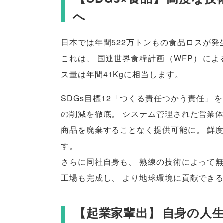
へ
日本では年間522万トンもの食品ロスが発
これは
、
国連世界食糧計画
（
WFP
）
によ
ス量は年間41Kgに相当します
。
SDGs目標12
「
つくる責任つかう責任
」
を
の削減を徹底
。
システム管理された営業体
商品を廃棄することなく提供可能に
。
鮮
す
。
さらに同社自身も
、
熟練の技術によって
工場も完成し
、
より地球環境に貢献でき
【
起業家輩出
】
自身の人