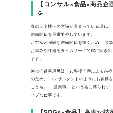
【
コンサル×食品×商品企
を
食の安全性への意識が高まっている現代
。
信頼関係を最重要視しています
。
お客様と強固な信頼関係を築くため
、
頻
お悩みや課題をタイムリーに的確に聞き出
ます
。
同社の営業担当は
「
お客様の満足度を高め
のため
、
コンサルタントのようにお客様
ことも
。
「
営業職
」
という名に縛られず
ィブな仕事です
。
【
SDGs×食品
】
高度な技