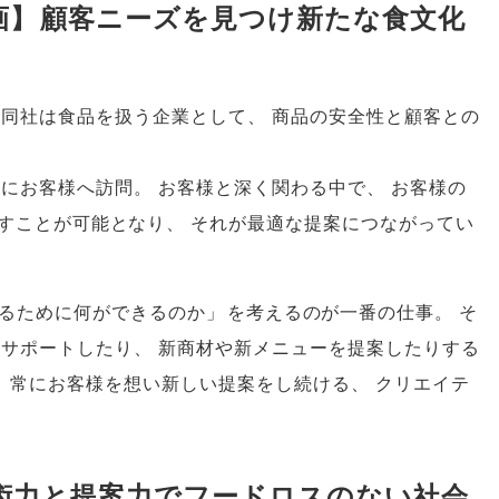
画
】
顧客ニーズを見つけ新たな食文化
同社は食品を扱う企業として
、
商品の安全性と顧客との
繁にお客様へ訪問
。
お客様と深く関わる中で
、
お客様の
すことが可能となり
、
それが最適な提案につながってい
るために何ができるのか
」
を考えるのが一番の仕事
。
そ
をサポートしたり
、
新商材や新メニューを提案したりする
、
常にお客様を想い新しい提案をし続ける
、
クリエイテ
術力と提案力でフードロスのない社会