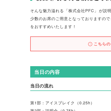
そんな魅力溢れる
「
株式会社PFC
」
が説
少数のお席のご用意となっておりますので
をおすすめいたします！
こちらの
当日の内容
当日の流れ
第1部：アイスブレイク
（
0.25h
）
第2部：説明会
（
0.75h
）