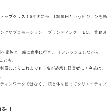
トップクラス！5年後に売上125億円というビジョンを掲
ィングやプロモーション
、
ブランディング
、
EC
、
業務改
店へ家族と一緒に食事に行き
、
リフレッシュしながら
、
ことも
。
援制度によりこれまでも３名が起業し経営者に！今後は
、
。
ーティンワークではなく
、
頭と体を使ってクリエイティブ
約を！