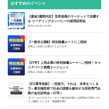
おすすめのイベント
【最短3週間内定】世界規模のマーケットで活躍す
る リーディングカンパニーの採用説明会
08/14 (13:00~14:00)
【一般非公開🔒️】特別推薦ルートにご招待
日時はご自由にお選びいただけます
【27卒】人気企業の特別推薦ルートへご招待！キャ
リアパーク就職エージェント
日時はご自由にお選びいただけます
【ES選考免除】～技術力。それは、未来をつくる
力～最先端技術で社会の課題を解決する技術専門企
業の会社説明会＜27卒＞
【パーソルクロステクノロジー株式会社様から説明会の日程につい
てご連絡いたします・制御職志望】