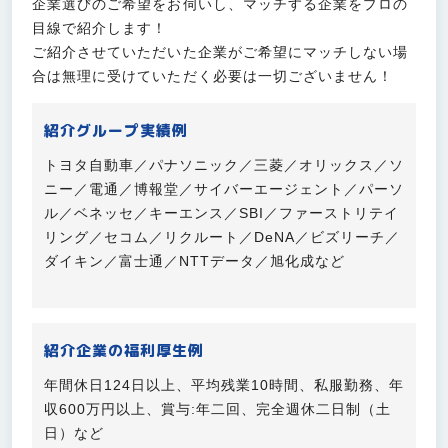
企業選びのご希望をお伺いし、マッチする企業をプロの
目線で紹介します！
ご紹介させていただいた企業がご希望にマッチしない場
合は無理に受けていただく必要は一切ございません！
紹介グループ実績例
トヨタ自動車／パナソニック／三菱／オリックス／ソ
ニー／電通／博報堂／サイバーエージェント／パーソ
ル／ベネッセ／キーエンス／SBI／ファーストリテイ
リング／セコム／リクルート／DeNA／ビズリーチ／
ダイキン／富士通／NTTデータ／旭化成など
紹介企業の福利厚生例
年間休日124日以上、平均残業10時間、私服勤務、年
収600万円以上、賞与:年二回、完全週休二日制（土
日）など