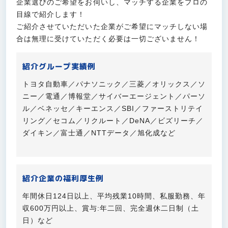
企業選びのご希望をお伺いし、マッチする企業をプロの
目線で紹介します！
ご紹介させていただいた企業がご希望にマッチしない場
合は無理に受けていただく必要は一切ございません！
紹介グループ実績例
トヨタ自動車／パナソニック／三菱／オリックス／ソ
ニー／電通／博報堂／サイバーエージェント／パーソ
ル／ベネッセ／キーエンス／SBI／ファーストリテイ
リング／セコム／リクルート／DeNA／ビズリーチ／
ダイキン／富士通／NTTデータ／旭化成など
紹介企業の福利厚生例
年間休日124日以上、平均残業10時間、私服勤務、年
収600万円以上、賞与:年二回、完全週休二日制（土
日）など