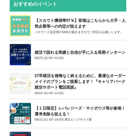
おすすめのイベント
【スカウト獲得率97％】皆様はこちらから大手・人
気企業等への内定が狙えます
パスワード設定用のSMSが届きますのでご対応をお願いします。
就活で語れる実績と自信が手に入る長期インターン
08/25 (11:00~12:00)
27卒就活を後悔なく終えるために、最適なオーダー
メイドのプランをご提案します！『キャリアパーク
就活サポート電話面談』
08/23 (11:45~12:00)
【１日限定】レバレジーズ・サイボウズ等が参画！
選考免除も狙える！
08/22 (11:00~18:00) 東京ビッグサイト駅