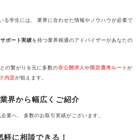
いる学生には
、
業界に合わせた情報やノウハウが必要で
上のサポート実績
を持つ業界精通のアドバイザーがあなたの
業との繋がりを元に多数の
非公開求人
や
限定選考ルート
が
ド内定
が狙えます
。
長業界から幅広くご紹介
気企業へ
、
多数のお取引実績がございます
。
で気軽に相談できる！