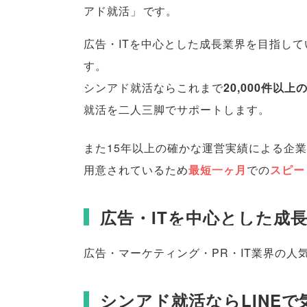
アド就活
」
です
。
広告・ITを中心とした成長業界を目指して
す
。
シンアド就活ならこれまで
20,000件以
就活を二人三脚でサポートします
。
また15年以上の確かな運営実績による企
用意されているため
最短一ヶ月
での
スピー
広告・ITを中心とした成
広告・マーケティング・PR・IT業界の人
シンアド就活ならLINE